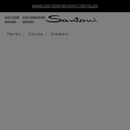
ANMELDEN ODER EIN KONTO ERSTELLEN
Zum Inhalt
Zum Seitenende
springen
springen
Herren
Schuhe
Sneakers