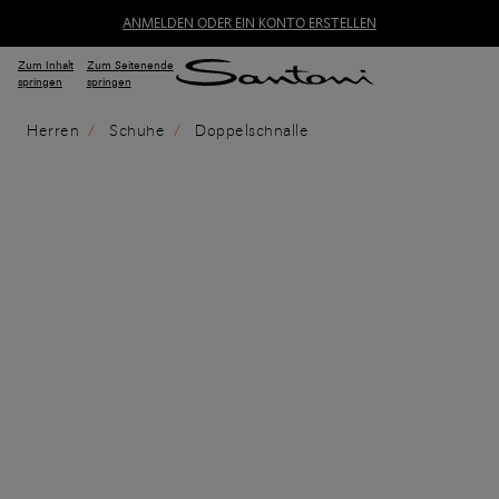
ANMELDEN ODER EIN KONTO ERSTELLEN
Zum Inhalt
Zum Seitenende
springen
springen
Herren
Schuhe
Doppelschnalle