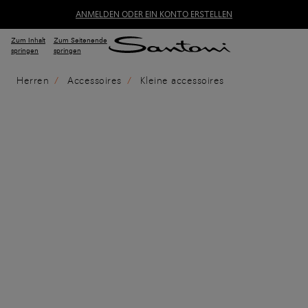
ANMELDEN ODER EIN KONTO ERSTELLEN
Zum Inhalt
Zum Seitenende
springen
springen
Herren
Accessoires
Kleine accessoires