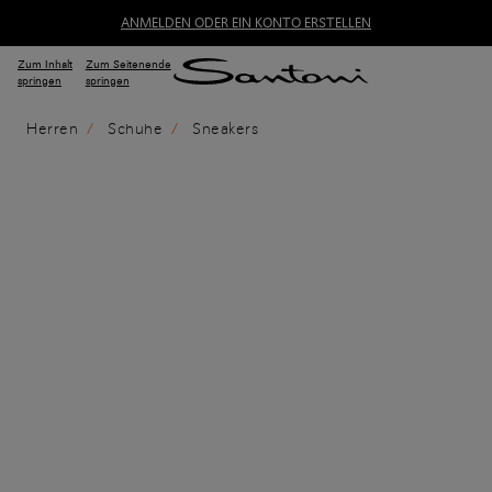
ANMELDEN ODER EIN KONTO ERSTELLEN
Zum Inhalt
Zum Seitenende
springen
springen
Herren
Schuhe
Sneakers