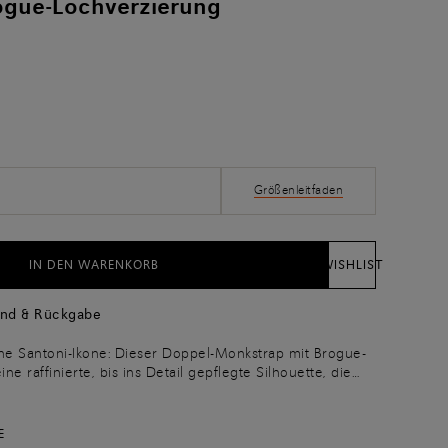
ogue-Lochverzierung
Größenleitfaden
IN DEN WARENKORB
WISHLIST
and & Rückgabe
ine Santoni-Ikone: Dieser Doppel-Monkstrap mit Brogue-
e raffinierte, bis ins Detail gepflegte Silhouette, die
sma verleiht. Er ist aus Origine-Leder gefertigt, einem
der in seiner reinsten und natürlichsten Form, das ohne
ichtungen auskommt. Die handgearbeitete Velatura
E
t glänzenden Farbnuancierungen, die die Eleganz der