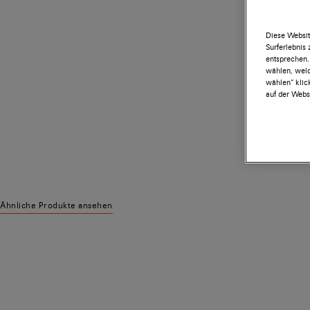
Diese Websit
Surferlebnis
entsprechen.
wählen, welc
wählen“ klic
auf der Websi
Ähnliche Produkte ansehen