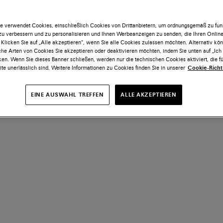
e verwendet Cookies, einschließlich Cookies von Drittanbietern, um ordnungsgemäß zu funk
 zu verbessern und zu personalisieren und Ihnen Werbeanzeigen zu senden, die Ihren Onlin
 Klicken Sie auf „Alle akzeptieren“, wenn Sie alle Cookies zulassen möchten. Alternativ kö
he Arten von Cookies Sie akzeptieren oder deaktivieren möchten, indem Sie unten auf „Ic
ken. Wenn Sie dieses Banner schließen, werden nur die technischen Cookies aktiviert, die fü
te unerlässlich sind. Weitere Informationen zu Cookies finden Sie in unserer
Cookie-Richtl
EINE AUSWAHL TREFFEN
ALLE AKZEPTIEREN