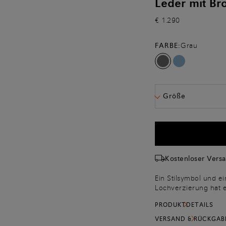
Leder mit Br
€ 1.290
FARBE:
Grau
Größe
Kostenloser Vers
Ein Stilsymbol und e
Lochverzierung hat ein
formellen Looks Chari
PRODUKTDETAILS
vollnarbigen Kalbsle
Pigmente oder Besch
VERSAND & RÜCKGAB
schafft ein Spiel mi