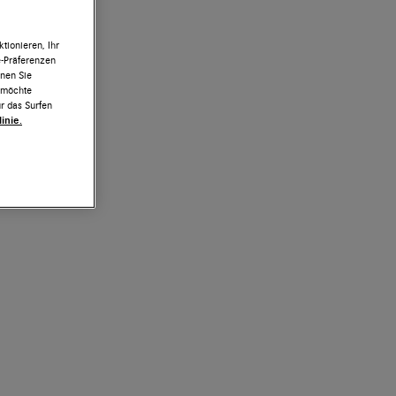
tionieren, Ihr
e-Präferenzen
nnen Sie
h möchte
r das Surfen
inie.