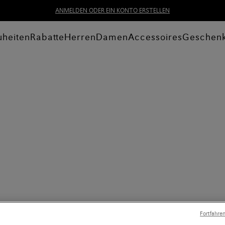
ANMELDEN ODER EIN KONTO ERSTELLEN
heiten
Rabatte
Herren
Damen
Accessoires
Geschen
Fortfahre