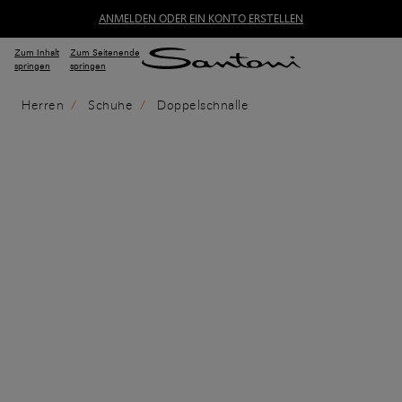
ANMELDEN ODER EIN KONTO ERSTELLEN
Zum Inhalt
Zum Seitenende
springen
springen
Herren
Schuhe
Doppelschnalle