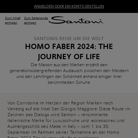
ANMELDEN ODER EIN KONTO ERSTELLEN
Zum Inhalt
Zum Seitenende
springen
springen
SANTONIS REISE UM DIE WELT
HOMO FABER 2024: THE
JOURNEY OF LIFE
Die Maison aus den Marken erzählt den
generationsübergreifenden Austausch zwischen den Meistern
und den Lehrlingen der Schönheit anhand einiger ihrer
berühmtesten Schuhe
Von Corridonia im Herzen der Region Marken nach
Venedig auf die Insel San Giorgio Maggiore: Diese Route im
Zeichen des Dialogs wird Santoni – renommierte
italienische Marke für Luxusschuhe und -accessoires und
Aushängeschild des Made in Italy – vom 1. bis 30.
September im Rahmen seiner Teilnahme an der Homo