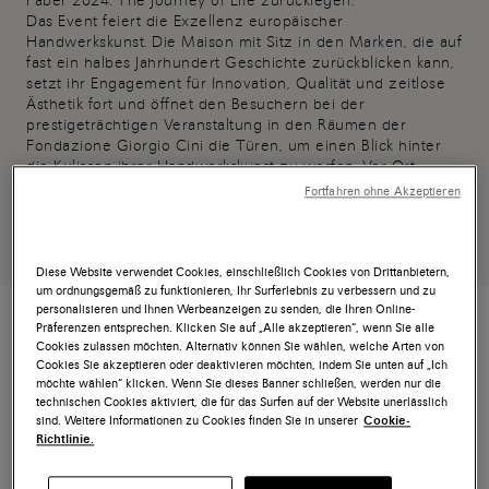
Faber 2024: The Journey of Life zurücklegen.
Das Event feiert die Exzellenz europäischer
Handwerkskunst. Die Maison mit Sitz in den Marken, die auf
fast ein halbes Jahrhundert Geschichte zurückblicken kann,
setzt ihr Engagement für Innovation, Qualität und zeitlose
Ästhetik fort und öffnet den Besuchern bei der
prestigeträchtigen Veranstaltung in den Räumen der
Fondazione Giorgio Cini die Türen, um einen Blick hinter
die Kulissen ihrer Handwerkskunst zu werfen. Vor Ort
anzutreffen sind die Handwerksmeister und Lehrlinge der
Fortfahren ohne Akzeptieren
Schönheit, die täglich an der Schaffung von kleinen in
Handarbeit realisierten Schätzen mitwirken – wahre
Wunder zum Anziehen.
Diese Website verwendet Cookies, einschließlich Cookies von Drittanbietern,
um ordnungsgemäß zu funktionieren, Ihr Surferlebnis zu verbessern und zu
personalisieren und Ihnen Werbeanzeigen zu senden, die Ihren Online-
Präferenzen entsprechen. Klicken Sie auf „Alle akzeptieren“, wenn Sie alle
Cookies zulassen möchten. Alternativ können Sie wählen, welche Arten von
Cookies Sie akzeptieren oder deaktivieren möchten, indem Sie unten auf „Ich
möchte wählen“ klicken. Wenn Sie dieses Banner schließen, werden nur die
HOMO FABER 2024
technischen Cookies aktiviert, die für das Surfen auf der Website unerlässlich
sind. Weitere Informationen zu Cookies finden Sie in unserer
Cookie-
Richtlinie.