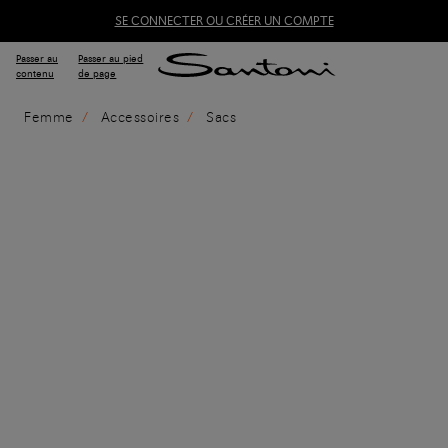
SE CONNECTER OU CRÉER UN COMPTE
Passer au
Passer au pied
contenu
de page
Femme
Accessoires
Sacs