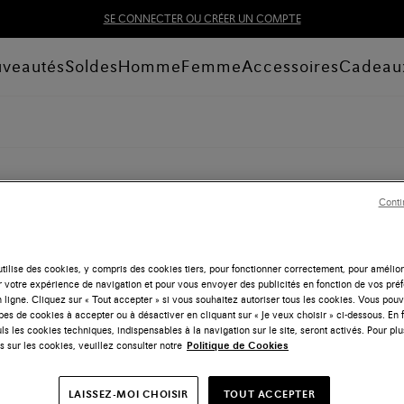
SE CONNECTER OU CRÉER UN COMPTE
veautés
Soldes
Homme
Femme
Accessoires
Cadeau
Conti
tilise des cookies, y compris des cookies tiers, pour fonctionner correctement, pour amélior
r votre expérience de navigation et pour vous envoyer des publicités en fonction de vos pré
 ligne. Cliquez sur « Tout accepter » si vous souhaitez autoriser tous les cookies. Vous po
ypes de cookies à accepter ou à désactiver en cliquant sur « Je veux choisir » ci-dessous. En 
ls les cookies techniques, indispensables à la navigation sur le site, seront activés. Pour plu
s sur les cookies, veuillez consulter notre
Politique de Cookies
LAISSEZ-MOI CHOISIR
TOUT ACCEPTER