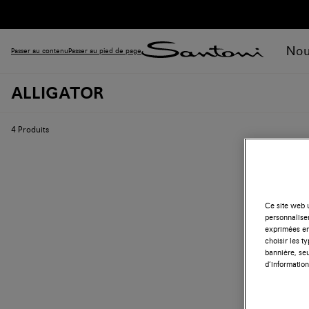
Nou
Passer au contenu
Passer au pied de page
ALLIGATOR
4
Produits
Ce site web u
personnalise
exprimées en
choisir les t
bannière, seu
d’information