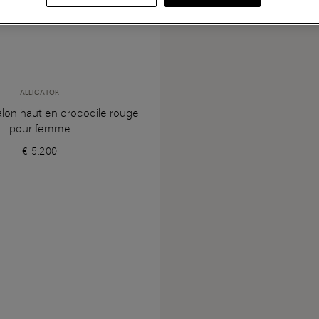
ALLIGATOR
alon haut en crocodile rouge
pour femme
€ 5.200