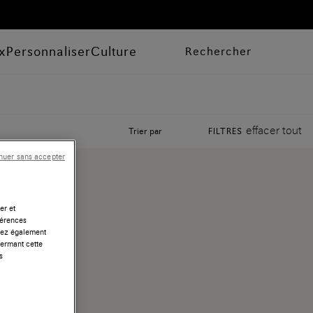
x
Personnaliser
Culture
Rechercher
effacer tout
Trier par
FILTRES
nuer sans accepter
er et
férences
uvez également
fermant cette
s