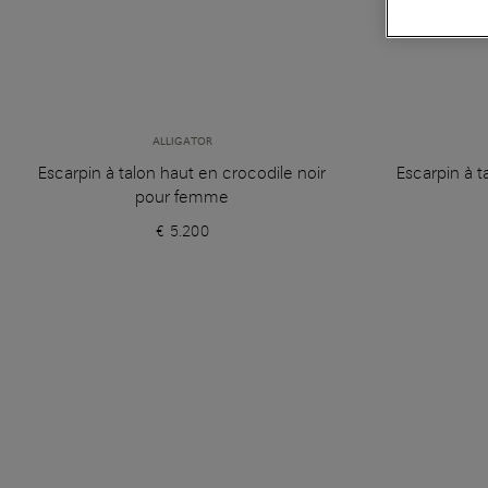
ALLIGATOR
Escarpin à talon haut en crocodile noir
Escarpin à t
pour femme
€ 5.200