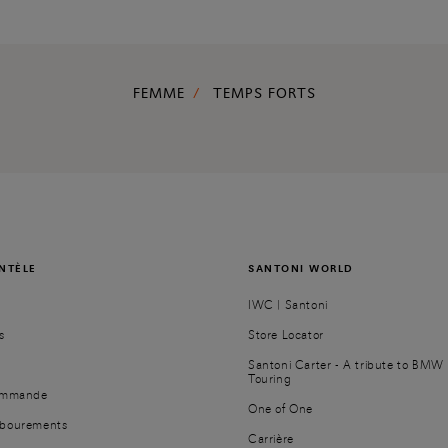
FEMME
TEMPS FORTS
ENTÈLE
SANTONI WORLD
IWC | Santoni
s
Store Locator
Santoni Carter - A tribute to BMW 
Touring
commande
One of One
mbourements
Carrière