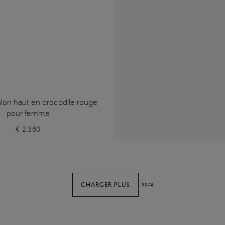
alon haut en crocodile rouge
pour femme
€ 2.360
CHARGER PLUS
-
30
/
4