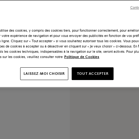
Conti
tilise des cookies, y compris des cookies tiers, pour fonctionner correctement, pour amélior
r votre expérience de navigation et pour vous envoyer des publicités en fonction de vos pré
 ligne. Cliquez sur « Tout accepter » si vous souhaitez autoriser tous les cookies. Vous po
BS Oly en daim beige pour
ypes de cookies à accepter ou à désactiver en cliquant sur « Je veux choisir » ci-dessous. En 
homme
ls les cookies techniques, indispensables à la navigation sur le site, seront activés. Pour plu
s sur les cookies, veuillez consulter notre
Politique de Cookies
55
Prix réduit de
€ 650
LAISSEZ-MOI CHOISIR
TOUT ACCEPTER