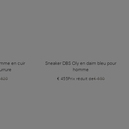
omme en cuir
Sneaker DBS Oly en daim bleu pour
urrure
homme
 820
€ 455
Prix réduit de
€ 650