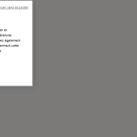
nuer sans accepter
er et
férences
uvez également
fermant cette
s