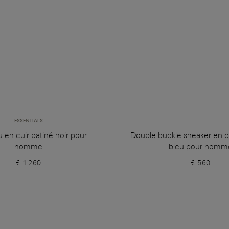
ESSENTIALS
u en cuir patiné noir pour
Double buckle sneaker en c
homme
bleu pour homm
€ 1.260
€ 560