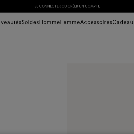
SE CONNECTER OU CRÉER UN COMPTE
veautés
Soldes
Homme
Femme
Accessoires
Cadeau