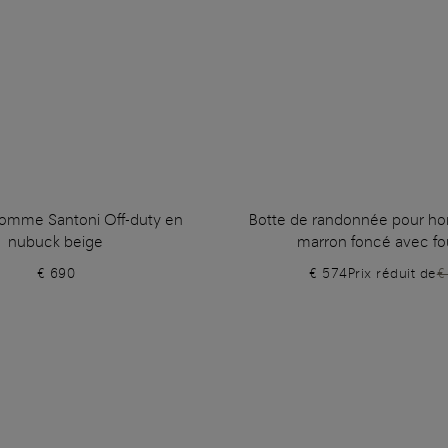
omme Santoni Off-duty en
Botte de randonnée pour h
nubuck beige
marron foncé avec fo
€ 690
€ 574
Prix réduit de
€