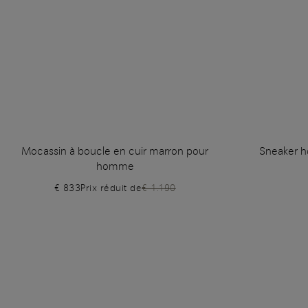
Mocassin à boucle en cuir marron pour
Sneaker h
homme
€ 833
Prix réduit de
€ 1.190