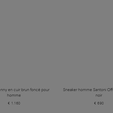
nny en cuir brun foncé pour
Sneaker homme Santoni Off-
homme
noir
€ 1.160
€ 690