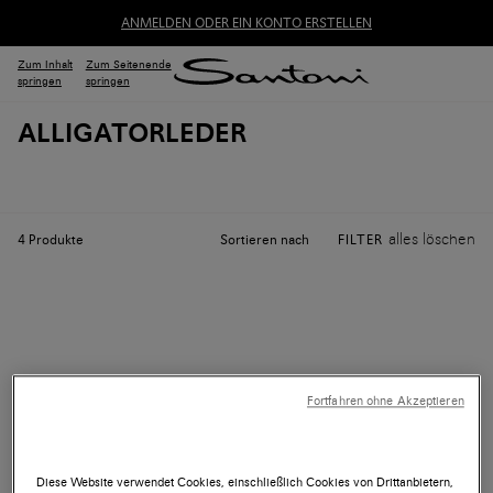
ANMELDEN ODER EIN KONTO ERSTELLEN
Zum Inhalt
Zum Seitenende
springen
springen
ALLIGATORLEDER
alles löschen
Sortieren nach
4
Produkte
FILTER
Fortfahren ohne Akzeptieren
Diese Website verwendet Cookies, einschließlich Cookies von Drittanbietern,