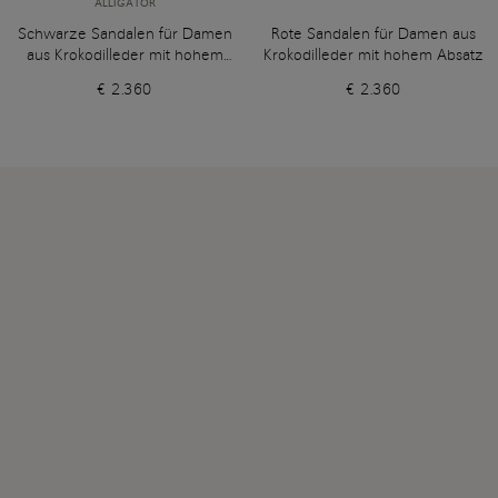
ALLIGATOR
Schwarze Sandalen für Damen
Rote Sandalen für Damen aus
aus Krokodilleder mit hohem
Krokodilleder mit hohem Absatz
Absatz
€ 2.360
€ 2.360