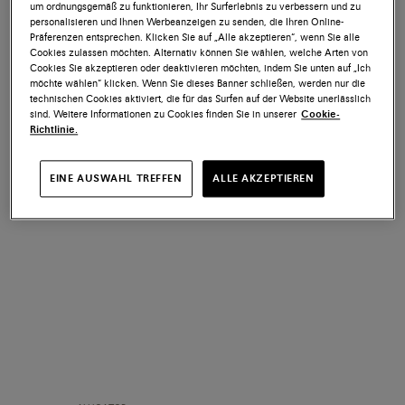
um ordnungsgemäß zu funktionieren, Ihr Surferlebnis zu verbessern und zu
personalisieren und Ihnen Werbeanzeigen zu senden, die Ihren Online-
Präferenzen entsprechen. Klicken Sie auf „Alle akzeptieren“, wenn Sie alle
ALLIGATOR
ALLIGATOR
Cookies zulassen möchten. Alternativ können Sie wählen, welche Arten von
Cookies Sie akzeptieren oder deaktivieren möchten, indem Sie unten auf „Ich
Schwarze Pumps für Damen
Rote Pumps für Damen aus
möchte wählen“ klicken. Wenn Sie dieses Banner schließen, werden nur die
aus Krokodilleder mit hohem
Krokodilleder mit hohem Absatz
technischen Cookies aktiviert, die für das Surfen auf der Website unerlässlich
Absatz
€ 5.200
€ 5.200
sind. Weitere Informationen zu Cookies finden Sie in unserer
Cookie-
Richtlinie.
EINE AUSWAHL TREFFEN
ALLE AKZEPTIEREN