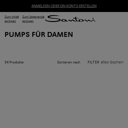
ANMELDEN ODER EIN KONTO ERSTELLEN
Zum Inhalt
Zum Seitenende
springen
springen
PUMPS FÜR DAMEN
alles löschen
Sortieren nach
54
Produkte
FILTER