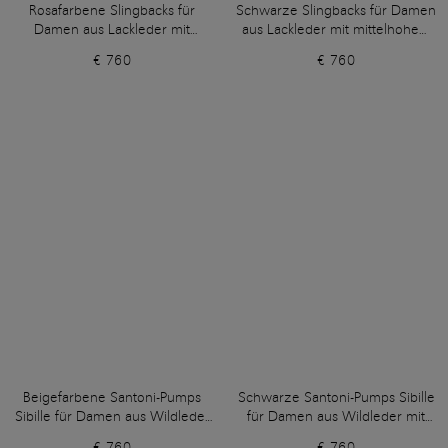
Rosafarbene Slingbacks für
Schwarze Slingbacks für Damen
Damen aus Lackleder mit
aus Lackleder mit mittelhohem
mittelhohem Absatz
Absatz
€ 760
€ 760
Beigefarbene Santoni-Pumps
Schwarze Santoni-Pumps Sibille
Sibille für Damen aus Wildleder
für Damen aus Wildleder mit
mit hohem Absatz
hohem Absatz
€ 760
€ 760