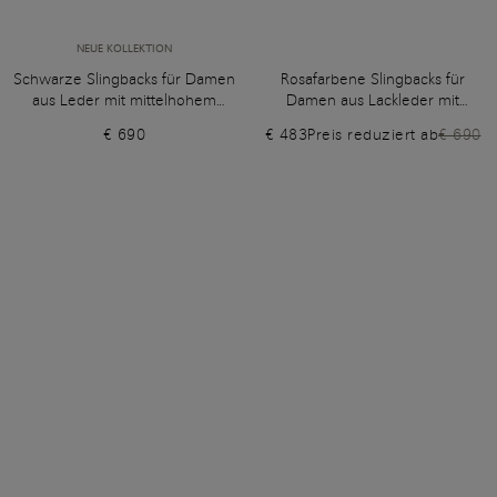
NEUE KOLLEKTION
Schwarze Slingbacks für Damen
Rosafarbene Slingbacks für
aus Leder mit mittelhohem
Damen aus Lackleder mit
Absatz
mittelhohem Absatz
€ 690
€ 483
Preis reduziert ab
€ 690