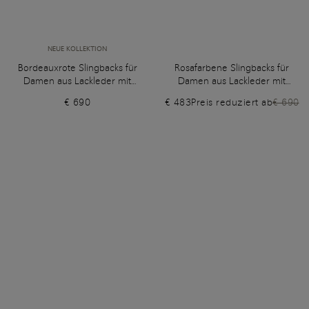
NEUE KOLLEKTION
Bordeauxrote Slingbacks für
Rosafarbene Slingbacks für
Damen aus Lackleder mit
Damen aus Lackleder mit
mittelhohem Absatz
flachem Absatz
€ 690
€ 483
Preis reduziert ab
€ 690