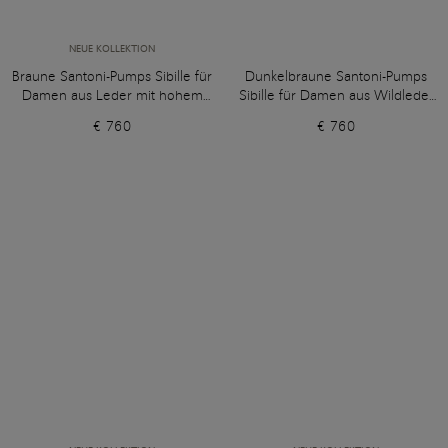
NEUE KOLLEKTION
Braune Santoni-Pumps Sibille für
Dunkelbraune Santoni-Pumps
Damen aus Leder mit hohem
Sibille für Damen aus Wildleder
Absatz
mit hohem Absatz
€ 760
€ 760