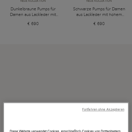
NEUE KOLLEKTION
NEUE KOLLEKTION
Dunkelbraune Pumps für
Schwarze Pumps für Damen
Damen aus Lackleder mit
aus Lackleder mit hohem
hohem Absatz
Absatz
€ 690
€ 690
Fortfahren ohne Akzeptieren
Diese Website verwendet Cookies, einschließlich Cookies von Drittanbietern,