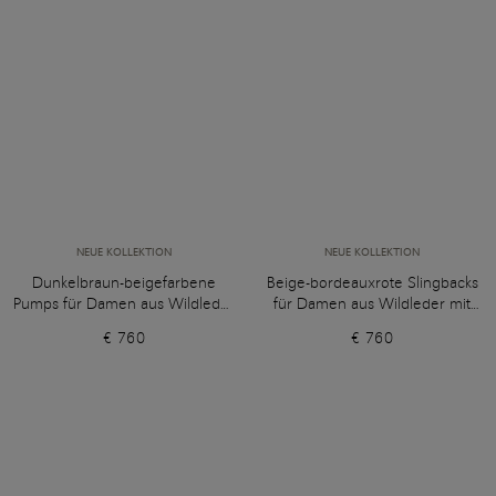
NEUE KOLLEKTION
NEUE KOLLEKTION
Dunkelbraun-beigefarbene
Beige-bordeauxrote Slingbacks
Pumps für Damen aus Wildleder
für Damen aus Wildleder mit
mit hohem Absatz
hohem Absatz
€ 760
€ 760