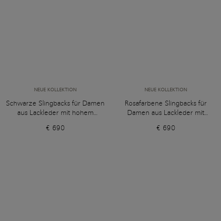
NEUE KOLLEKTION
NEUE KOLLEKTION
Schwarze Slingbacks für Damen
Rosafarbene Slingbacks für
aus Lackleder mit hohem
Damen aus Lackleder mit
Absatz
hohem Absatz
€ 690
€ 690