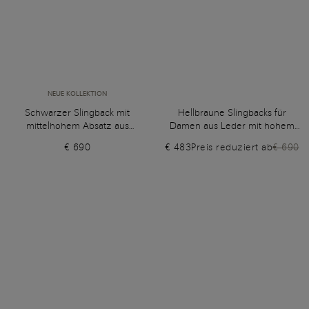
NEUE KOLLEKTION
Schwarzer Slingback mit
Hellbraune Slingbacks für
mittelhohem Absatz aus
Damen aus Leder mit hohem
Lackleder für Damen
Absatz
€ 690
€ 483
Preis reduziert ab
€ 690