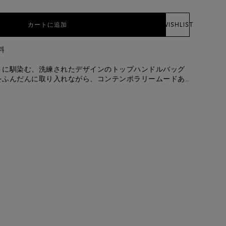
カートに追加
WISHLIST
料
トに馴染む、洗練されたデザインのトップハンドルバッグ
をふんだんに取り入れながら、コンテンポラリームードあ
。コンパクトながら収納力に優れたモデルで、メゾンのシ
ブルバックルをモチーフにした装飾がポイントです。パッ
ドルと内側のポケットが、快適な使い心地を叶えるデザイ
ラップは取り外し・調節が可能で、着こなしに合わせて肩
もお楽しみいただけます。