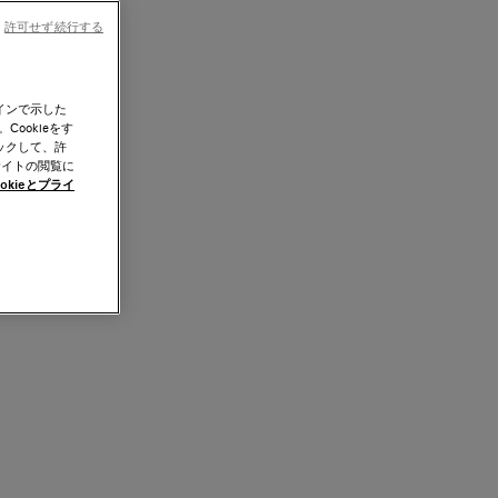
許可せず続行する
インで示した
ookieをす
ックして、許
サイトの閲覧に
okieとプライ