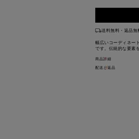
送料無料・返品無
幅広いコーディネー
です。伝統的な要素
ふれる佇まいが特徴
商品詳細
グネチャーであるダ
ド入りのレザーハン
配送と返品
ン。ショルダースト
掛けでも斜め掛けで