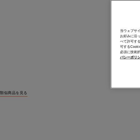
当ウェブサ
お好みに沿っ
べて許可す
可するCoo
必須に技術的
バシーポリ
類似商品を見る