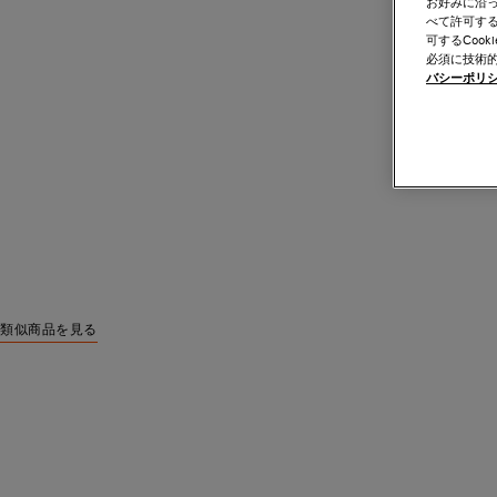
お好みに沿っ
べて許可す
可するCoo
必須に技術的
バシーポリ
類似商品を見る