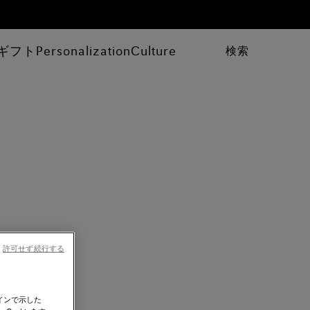
ギフト
Personalization
Culture
検索
許可せず続行する
インで示した