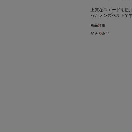
上質なスエードを使
ったメンズベルトで
おすすめの用途が広
商品詳細
クルで長さを調節し
配送と返品