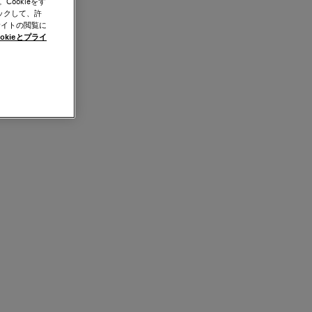
ookieをす
ックして、許
サイトの閲覧に
okieとプライ