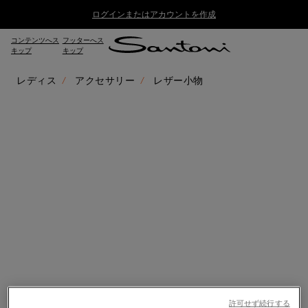
ログインまたはアカウントを作成
コンテンツへス
フッターへス
キップ
キップ
レディス
アクセサリー
レザー小物
許可せず続行する