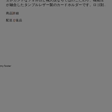
エレガントなフォルムと職人技ならではのこだわり、機能性
が融合したタンブルレザー製のカードホルダーです。ロゴ刻
印入りで、中央にコンパートメント1つ、前面にファスナーポ
商品詳細
ケット1つ、背面にカードスロット8つを備えています。
配送と返品
my footer