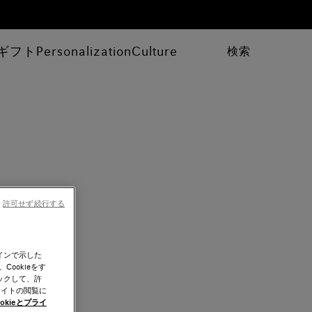
ギフト
Personalization
Culture
検索
許可せず続行する
インで示した
ookieをす
ックして、許
サイトの閲覧に
okieとプライ