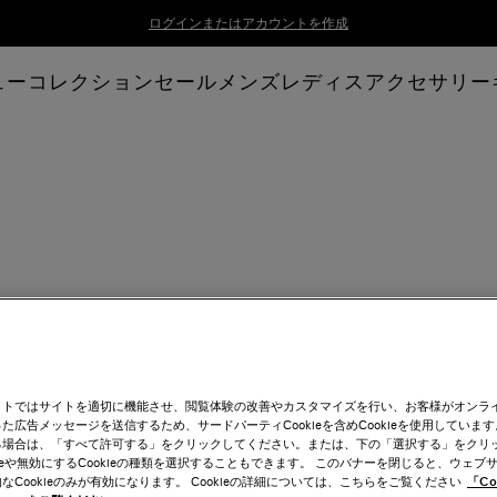
ログインまたはアカウントを作成
ューコレクション
セール
メンズ
レディス
アクセサリー
イトではサイトを適切に機能させ、閲覧体験の改善やカスタマイズを行い、お客様がオンラ
た広告メッセージを送信するため、サードパーティCookieを含めCookieを使用しています。C
る場合は、「すべて許可する」をクリックしてください。または、下の「選択する」をクリ
kieや無効にするCookieの種類を選択することもできます。 このバナーを閉じると、ウェブ
なCookieのみが有効になります。 Cookieの詳細については、こちらをご覧ください
「Co