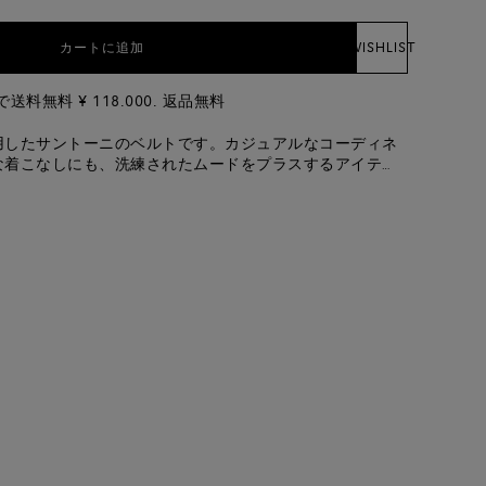
カートに追加
WISHLIST
料無料 ¥ 118.000. 返品無料
用したサントーニのベルトです。カジュアルなコーディネ
な着こなしにも、洗練されたムードをプラスするアイテ
ト感に調節しやすいモデルで、スクエアシェイプのメタル
ます。