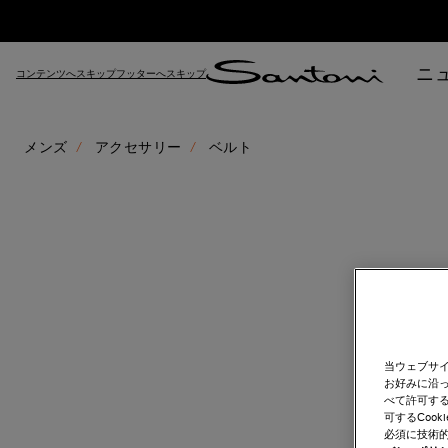
ニ
コンテンツへスキップ
フッターへスキップ
メンズ
アクセサリー
ベルト
当ウェブサ
お好みに沿っ
べて許可す
可するCoo
必須に技術的