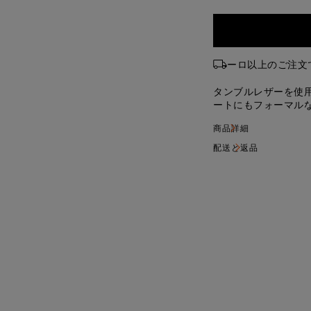
ーロ以上のご注文で送
タンブルレザーを使
ートにもフォーマル
ム。お好みのフィッ
商品詳細
バックルを備えてい
配送と返品