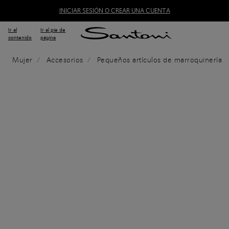
INICIAR SESIÓN O CREAR UNA CUENTA
Ir al
Ir al pie de
contenido
página
Mujer
Accesorios
Pequeños artículos de marroquinería