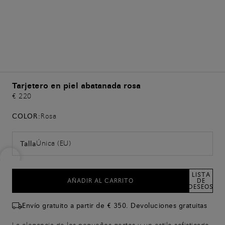
Tarjetero en piel abatanada rosa
€ 220
COLOR:
Rosa
Única (EU)
Talla
LISTA
AÑADIR AL CARRITO
DE
DESEOS
Envío gratuito a partir de € 350. Devoluciones gratuitas