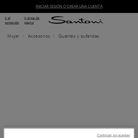
INICIAR SESIÓN O CREAR UNA CUENTA
Ir al
Ir al pie de
contenido
página
Mujer
Accesorios
Guantes y bufandas
Continuar sin aceptar