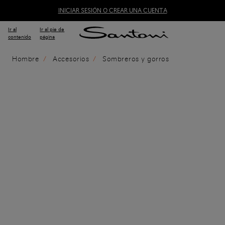
INICIAR SESIÓN O CREAR UNA CUENTA
Ir al
Ir al pie de
contenido
página
Hombre
Accesorios
Sombreros y gorros