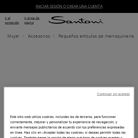
INICIAR SESIÓN O CREAR UNA CUENTA
Ir al
Ir al pie de
contenido
página
Mujer
Accesorios
Pequeños artículos de marroquinería
Continuar sin aceptar
Este sitio web utiliza cookies, incluidas las de terceros, para funcionar
correctamente, mejorar y personalizar tu experiencia de navegación, y
enviarte mensajes publicitarios de acuerdo con tus preferencias expresadas
en línea. Haz clic en «Aceptar todas las cookies» si deseas permitir todas las
cookies. También tienes la opción de elegir qué tipos de cookies aceptar o