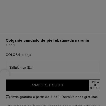
Colgante candado de piel abatanada naranja
€ 110
COLOR:
Naranja
Única (EU)
Talla
LISTA
AÑADIR AL CARRITO
DE
DESEOS
Envío gratuito a partir de € 350. Devoluciones gratuitas