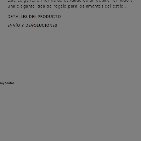
Este colgante en forma de candado es un detalle refinado y
una elegante idea de regalo para los amantes del estilo
Santoni. Realizado en piel abatanada con un sofisticado
DETALLES DEL PRODUCTO
efecto táctil, puede utilizarse como llavero o para decorar
bolsos y otros complementos.
ENVÍO Y DEVOLUCIONES
my footer