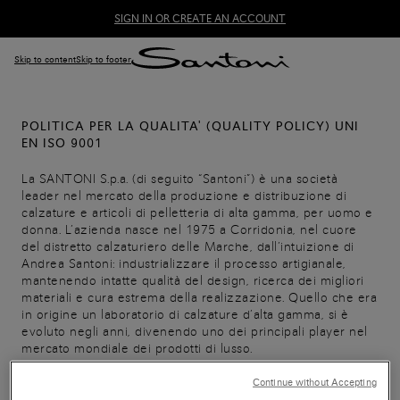
SIGN IN OR CREATE AN ACCOUNT
Skip to content
Skip to footer
POLITICA PER LA QUALITA' (QUALITY POLICY) UNI
EN ISO 9001
La SANTONI S.p.a. (di seguito “Santoni”) è una società
leader nel mercato della produzione e distribuzione di
calzature e articoli di pelletteria di alta gamma, per uomo e
donna. L’azienda nasce nel 1975 a Corridonia, nel cuore
del distretto calzaturiero delle Marche, dall’intuizione di
Andrea Santoni: industrializzare il processo artigianale,
mantenendo intatte qualità del design, ricerca dei migliori
materiali e cura estrema della realizzazione. Quello che era
in origine un laboratorio di calzature d’alta gamma, si è
evoluto negli anni, divenendo uno dei principali player nel
mercato mondiale dei prodotti di lusso.
Continue without Accepting
La Qualità è da sempre per Santoni un valore