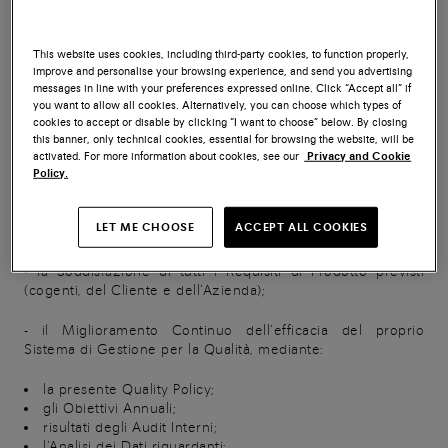
fondamentale, che caratterizza tutti i processi e le funzioni
dell’Azienda, ed è alla base della strategia aziendale, volta a
soddisfare anche le richieste dei clienti più esigenti. La
This website uses cookies, including third-party cookies, to function properly,
Quality Policy riflette, quindi, l’attitudine di Santoni a
improve and personalise your browsing experience, and send you advertising
perseguire l’eccellenza qualitativa lungo tutta la catena del
messages in line with your preferences expressed online. Click “Accept all” if
valore e risponde ai requisiti degli standard di qualità ISO
you want to allow all cookies. Alternatively, you can choose which types of
9001.
cookies to accept or disable by clicking “I want to choose” below. By closing
this banner, only technical cookies, essential for browsing the website, will be
Il presente documento ufficializza, in estrema sintesi,
activated. For more information about cookies, see our
Privacy and Cookie
Policy.
l’impegno dell’Azienda a soddisfare tutte le esigenze
applicabili, mediante il rispetto dei principi guida ed il
perseguimento degli obiettivi strategici aziendali, volti a
LET ME CHOOSE
ACCEPT ALL COOKIES
garantire:
- la Soddisfazione di tutti i Requisiti di Prodotto previsti
(cogenti, del Cliente e dell’Azienda);
- il Miglioramento Continuo dell’efficacia del proprio
Sistema di Gestione per la Qualità, mediante:
la presente Quality Policy;
gli Obiettivi Annuali;
risultati degli Audit Interni;
l’Analisi dei Dati riguardanti: