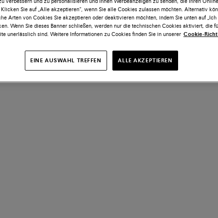
 zu verbessern und zu personalisieren und Ihnen Werbeanzeigen zu senden, die Ihren Onlin
 Klicken Sie auf „Alle akzeptieren“, wenn Sie alle Cookies zulassen möchten. Alternativ kö
he Arten von Cookies Sie akzeptieren oder deaktivieren möchten, indem Sie unten auf „Ic
ken. Wenn Sie dieses Banner schließen, werden nur die technischen Cookies aktiviert, die fü
te unerlässlich sind. Weitere Informationen zu Cookies finden Sie in unserer
Cookie-Richtl
EINE AUSWAHL TREFFEN
ALLE AKZEPTIEREN