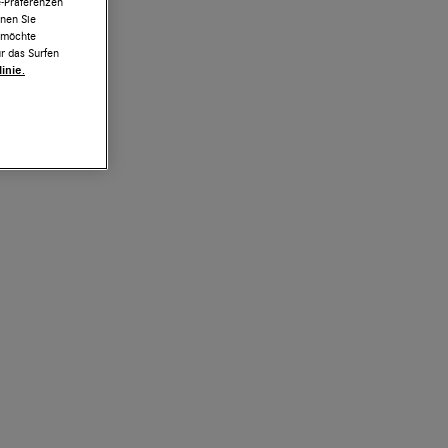
e-Präferenzen
nnen Sie
h möchte
r das Surfen
inie.