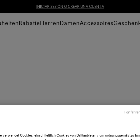
INICIAR SESIÓN O CREAR UNA CUENTA
heiten
Rabatte
Herren
Damen
Accessoires
Geschen
Fortfahre
e verwendet Cookies, einschließlich Cookies von Drittanbietern, um ordnungsgemäß zu funk