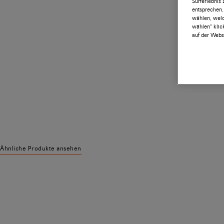
Surferlebnis
entsprechen.
wählen, welc
wählen“ klic
auf der Websi
Ähnliche Produkte ansehen