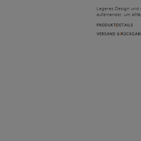
Legeres Design und d
aufeinander, um allt
besteht aus hochwert
PRODUKTDETAILS
Rückseite, mit der d
an der Vorderseite u
VERSAND & RÜCKGAB
Erkennungszeichen d