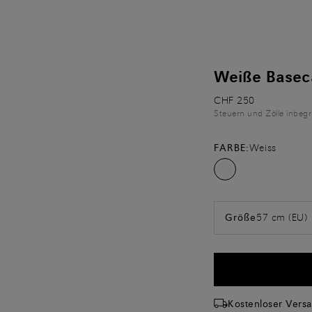
Weiße Basec
CHF 250
Steuern und Zölle inbegr
FARBE:
Weiss
57 cm (EU)
Größe
Kostenloser Vers