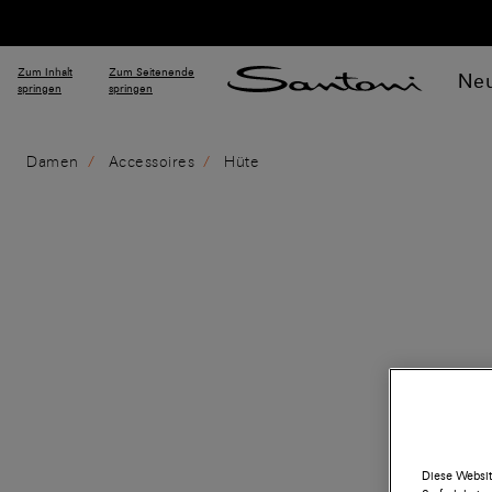
Zum Inhalt
Zum Seitenende
Neu
springen
springen
Damen
Accessoires
Hüte
Diese Websit