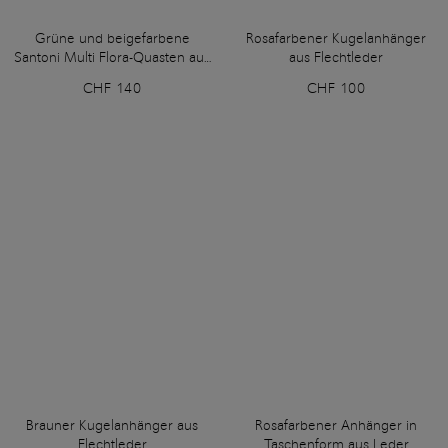
Grüne und beigefarbene
Rosafarbener Kugelanhänger
Santoni Multi Flora-Quasten aus
aus Flechtleder
Leder und Wildleder
CHF 140
CHF 100
Brauner Kugelanhänger aus
Rosafarbener Anhänger in
Flechtleder
Taschenform aus Leder