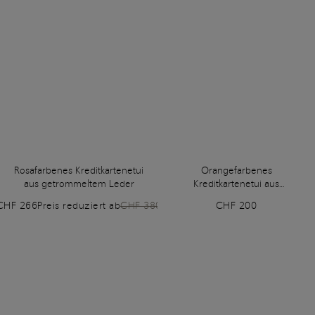
Rosafarbenes Kreditkartenetui
Orangefarbenes
aus getrommeltem Leder
Kreditkartenetui aus
getrommeltem Leder
CHF 266
Preis reduziert ab
CHF 380
CHF 200