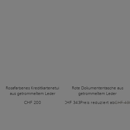
Rosafarbenes Kreditkartenetui
Rote Dokumententasche aus
aus getrommeltem Leder
getrommeltem Leder
CHF 200
CHF 343
Preis reduziert ab
CHF 49