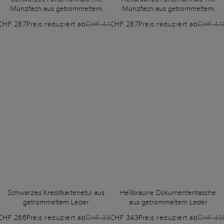
Münzfach aus getrommeltem
Münzfach aus getrommeltem
Leder
Leder
CHF 287
Preis reduziert ab
CHF 410
CHF 287
Preis reduziert ab
CHF 41
Schwarzes Kreditkartenetui aus
Hellbraune Dokumententasche
getrommeltem Leder
aus getrommeltem Leder
CHF 266
Preis reduziert ab
CHF 380
CHF 343
Preis reduziert ab
CHF 49