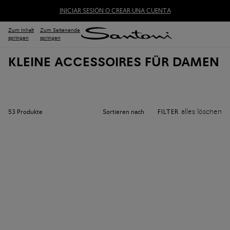
INICIAR SESIÓN O CREAR UNA CUENTA
Zum Inhalt
Zum Seitenende
springen
springen
KLEINE ACCESSOIRES FÜR DAMEN
alles löschen
Sortieren nach
53
Produkte
FILTER