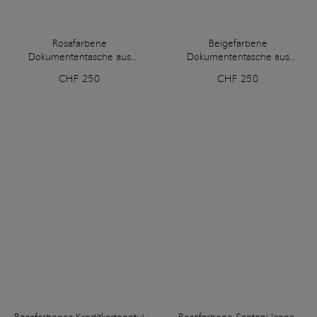
Rosafarbene
Beigefarbene
Dokumententasche aus
Dokumententasche aus
getrommeltem Leder
getrommeltem Leder
CHF 250
CHF 250