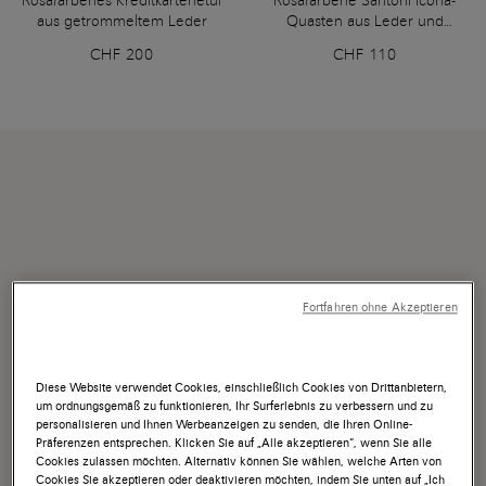
Rosafarbenes Kreditkartenetui
Rosafarbene Santoni Icona-
aus getrommeltem Leder
Quasten aus Leder und
Wildleder in „Serpentine“-
CHF 200
CHF 110
Verarbeitung
Fortfahren ohne Akzeptieren
Diese Website verwendet Cookies, einschließlich Cookies von Drittanbietern,
um ordnungsgemäß zu funktionieren, Ihr Surferlebnis zu verbessern und zu
personalisieren und Ihnen Werbeanzeigen zu senden, die Ihren Online-
Präferenzen entsprechen. Klicken Sie auf „Alle akzeptieren“, wenn Sie alle
Cookies zulassen möchten. Alternativ können Sie wählen, welche Arten von
Cookies Sie akzeptieren oder deaktivieren möchten, indem Sie unten auf „Ich