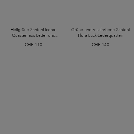
Hellgrüne Santoni Icona-
Grüne und rosafarbene Santoni
Quasten aus Leder und
Flora Luck-Lederquasten
Wildleder mit „Serpentine“-
CHF 110
CHF 140
Verarbeitung