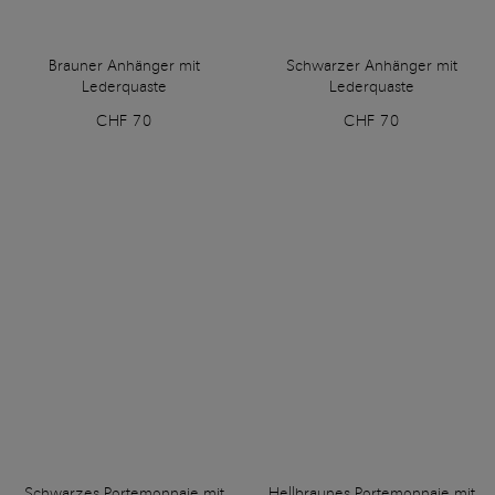
Brauner Anhänger mit
Schwarzer Anhänger mit
Lederquaste
Lederquaste
CHF 70
CHF 70
Schwarzes Portemonnaie mit
Hellbraunes Portemonnaie mit