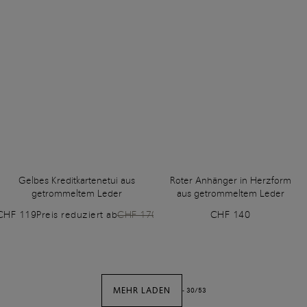
Gelbes Kreditkartenetui aus
Roter Anhänger in Herzform
getrommeltem Leder
aus getrommeltem Leder
CHF 119
Preis reduziert ab
CHF 170
CHF 140
MEHR LADEN
-
30
/
53