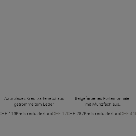
Azurblaues Kreditkartenetui aus
Beigefarbenes Portemonnaie
getrommeltem Leder
mit Münzfach aus
getrommeltem Leder
CHF 119
Preis reduziert ab
CHF 170
CHF 287
Preis reduziert ab
CHF 41