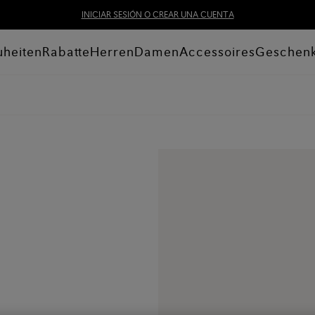
INICIAR SESIÓN O CREAR UNA CUENTA
heiten
Rabatte
Herren
Damen
Accessoires
Geschen