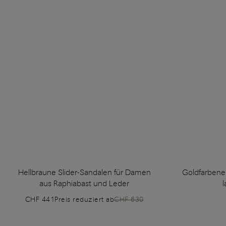
Hellbraune Slider-Sandalen für Damen
Goldfarbene
aus Raphiabast und Leder
CHF 441
Preis reduziert ab
CHF 630