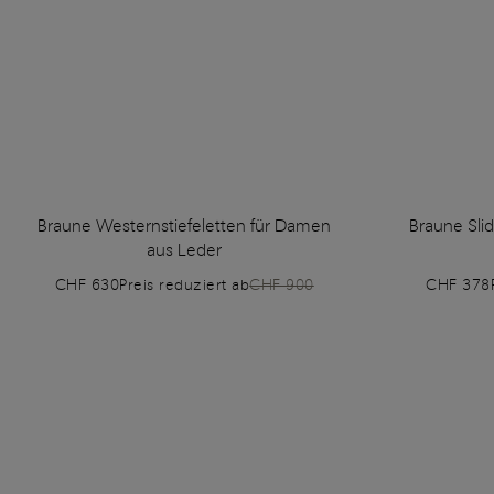
Braune Westernstiefeletten für Damen
Braune Sli
aus Leder
CHF 630
Preis reduziert ab
CHF 900
CHF 378