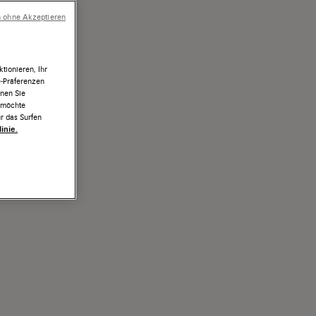
n ohne Akzeptieren
tionieren, Ihr
e-Präferenzen
nnen Sie
h möchte
r das Surfen
inie.