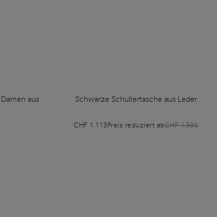
r Damen aus
Schwarze Schultertasche aus Leder
CHF 1.113
Preis reduziert ab
CHF 1.590