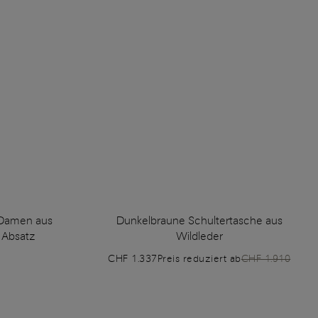
 Damen aus
Dunkelbraune Schultertasche aus
 Absatz
Wildleder
CHF 1.337
Preis reduziert ab
CHF 1.910