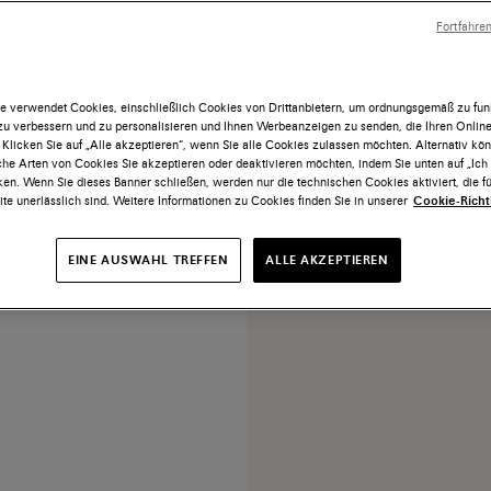
Fortfahre
e verwendet Cookies, einschließlich Cookies von Drittanbietern, um ordnungsgemäß zu funk
 zu verbessern und zu personalisieren und Ihnen Werbeanzeigen zu senden, die Ihren Onlin
 Klicken Sie auf „Alle akzeptieren“, wenn Sie alle Cookies zulassen möchten. Alternativ kö
ne Slingbacks für Damen aus
he Arten von Cookies Sie akzeptieren oder deaktivieren möchten, indem Sie unten auf „Ic
t mit mittelhohem Absatz
ken. Wenn Sie dieses Banner schließen, werden nur die technischen Cookies aktiviert, die fü
te unerlässlich sind. Weitere Informationen zu Cookies finden Sie in unserer
Cookie-Richtl
Preis reduziert ab
CHF 680
EINE AUSWAHL TREFFEN
ALLE AKZEPTIEREN