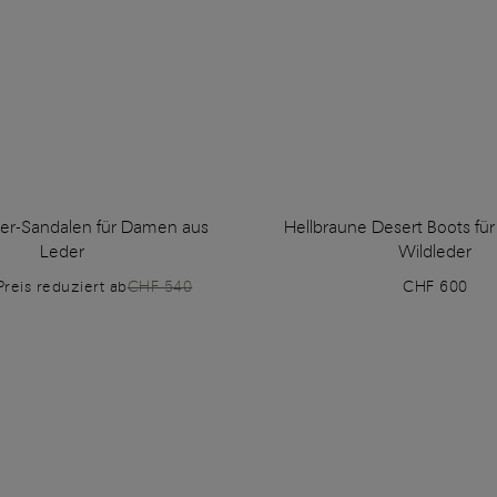
der-Sandalen für Damen aus
Hellbraune Desert Boots fü
Leder
Wildleder
Preis reduziert ab
CHF 540
CHF 600