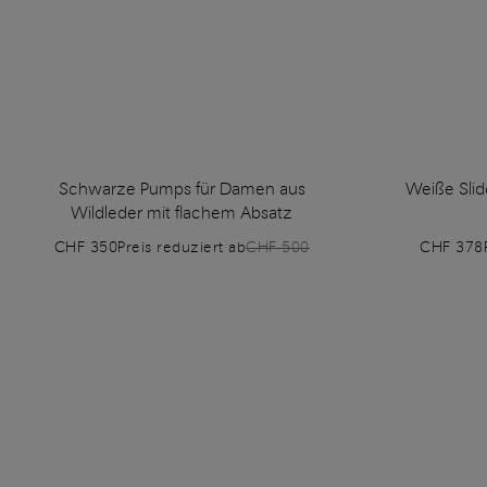
Schwarze Pumps für Damen aus
Weiße Slid
Wildleder mit flachem Absatz
CHF 350
Preis reduziert ab
CHF 500
CHF 378