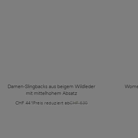
Damen-Slingbacks aus beigem Wildleder
Women
mit mittelhohem Absatz
CHF 441
Preis reduziert ab
CHF 630