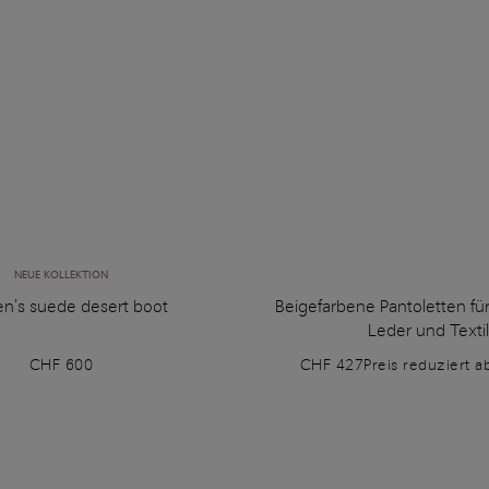
NEUE KOLLEKTION
's suede desert boot
Beigefarbene Pantoletten f
Leder und Textil
CHF 600
CHF 427
Preis reduziert a