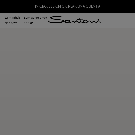
INICIAR SESIÓN O CREAR UNA CUENTA
Zum Inhalt
Zum Seitenende
springen
springen