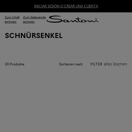
INICIAR SESIÓN O CREAR UNA CUENTA
Zum Inhalt
Zum Seitenende
springen
springen
SCHNÜRSENKEL
alles löschen
Sortieren nach
30
Produkte
FILTER