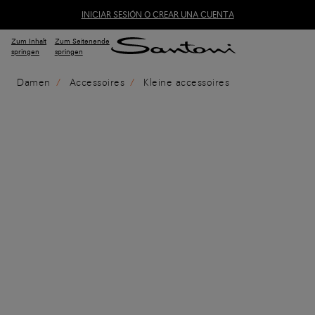
INICIAR SESIÓN O CREAR UNA CUENTA
Zum Inhalt
Zum Seitenende
springen
springen
Damen
Accessoires
Kleine accessoires