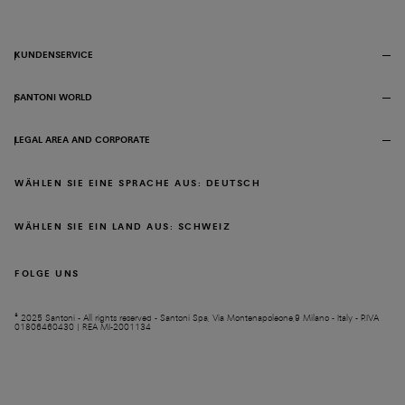
KUNDENSERVICE
SANTONI WORLD
LEGAL AREA AND CORPORATE
WÄHLEN SIE EINE SPRACHE AUS: DEUTSCH
WÄHLEN SIE EIN LAND AUS: SCHWEIZ
FOLGE UNS
© 2025 Santoni - All rights reserved - Santoni Spa, Via Montenapoleone,9 Milano - Italy - P.IVA
01806460430 | REA MI-2001134