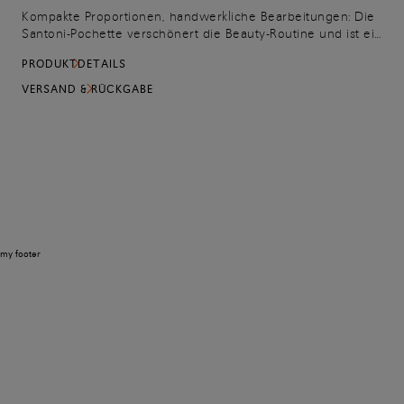
Kompakte Proportionen, handwerkliche Bearbeitungen: Die
Santoni-Pochette verschönert die Beauty-Routine und ist ein
unentbehrliches Reise-Accessoire. Das Modell aus
PRODUKTDETAILS
getrommeltem Leder ist innen mit einem Fach für
Kreditkarten versehen. Das Accessoire wird per
VERSAND & RÜCKGABE
Reißverschluss geschlossen und verfügt über ein Prägelogo
auf der Vorderseite.
my footer