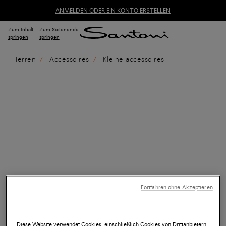
ANMELDEN ODER EIN KONTO ERSTELLEN
Zum Inhalt
Zum Seitenende
springen
springen
Herren
Accessoires
Kleine accessoires
Fortfahren ohne Akzeptieren
Diese Website verwendet Cookies, einschließlich Cookies von Drittanbietern,