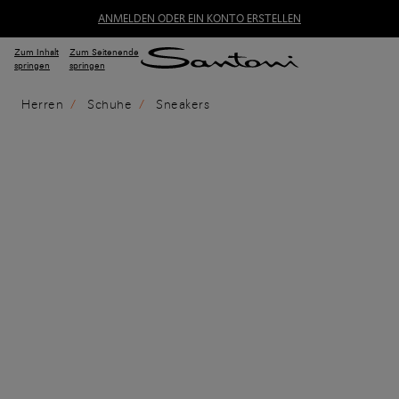
ANMELDEN ODER EIN KONTO ERSTELLEN
Zum Inhalt
Zum Seitenende
springen
springen
Herren
Schuhe
Sneakers