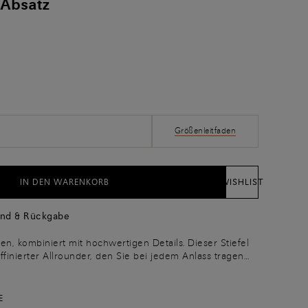
 Absatz
Größenleitfaden
IN DEN WARENKORB
WISHLIST
and & Rückgabe
 kombiniert mit hochwertigen Details. Dieser Stiefel
raffinierter Allrounder, den Sie bei jedem Anlass tragen
ochwertigem Leder gefertigt und zeichnet sich durch die
us, die die Beinlinie zur Geltung bringt. Der robuste
ißverschluss an der Seite und die Gummi-Laufsohle
E
ag über maximalen Tragekomfort.