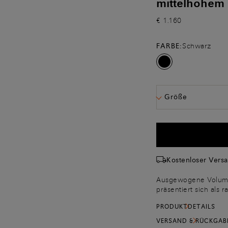
mittelhohem
€ 1.160
FARBE:
Schwarz
Größe
Kostenloser Vers
Ausgewogene Volumen,
präsentiert sich als 
können. Er ist aus h
PRODUKTDETAILS
feminine Silhouette a
Absatz, der lange Re
VERSAND & RÜCKGAB
bieten den ganzen T