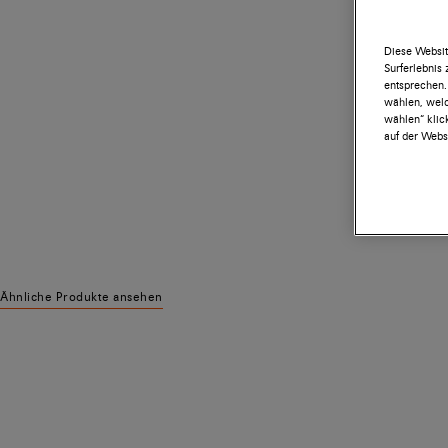
Diese Websit
Surferlebnis
entsprechen.
wählen, welc
wählen“ klic
auf der Websi
Ähnliche Produkte ansehen