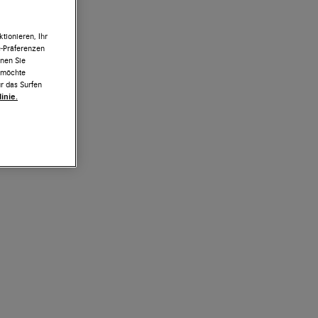
tionieren, Ihr
e-Präferenzen
nnen Sie
h möchte
r das Surfen
inie.