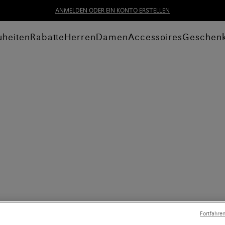
ANMELDEN ODER EIN KONTO ERSTELLEN
heiten
Rabatte
Herren
Damen
Accessoires
Geschen
Fortfahre