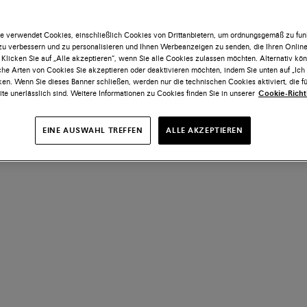
e verwendet Cookies, einschließlich Cookies von Drittanbietern, um ordnungsgemäß zu funk
 zu verbessern und zu personalisieren und Ihnen Werbeanzeigen zu senden, die Ihren Onlin
 Klicken Sie auf „Alle akzeptieren“, wenn Sie alle Cookies zulassen möchten. Alternativ kö
he Arten von Cookies Sie akzeptieren oder deaktivieren möchten, indem Sie unten auf „Ic
ken. Wenn Sie dieses Banner schließen, werden nur die technischen Cookies aktiviert, die fü
te unerlässlich sind. Weitere Informationen zu Cookies finden Sie in unserer
Cookie-Richtl
EINE AUSWAHL TREFFEN
ALLE AKZEPTIEREN