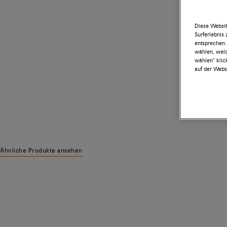
Diese Websit
Surferlebnis
entsprechen.
wählen, welc
wählen“ klic
auf der Websi
Ähnliche Produkte ansehen