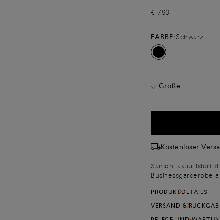
€ 790
FARBE:
Schwarz
Größe
Kostenloser Vers
Santoni aktualisiert 
Businessgarderobe a
Leder gefertigt und 
PRODUKTDETAILS
Spitze, die das Savo
Halbsohle sorgt für 
VERSAND & RÜCKGAB
Klasse und Raffiness
PFLEGE UND WARTU