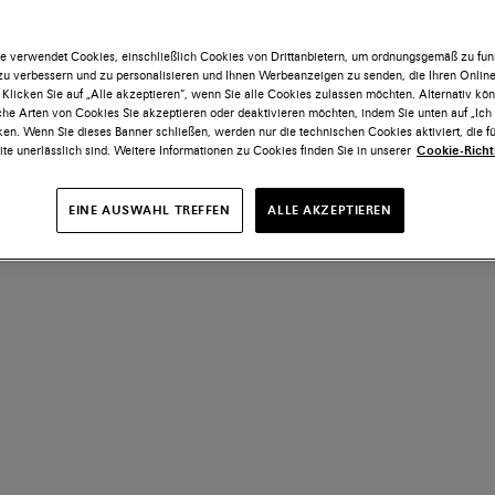
e verwendet Cookies, einschließlich Cookies von Drittanbietern, um ordnungsgemäß zu funk
 zu verbessern und zu personalisieren und Ihnen Werbeanzeigen zu senden, die Ihren Onlin
 Klicken Sie auf „Alle akzeptieren“, wenn Sie alle Cookies zulassen möchten. Alternativ kö
he Arten von Cookies Sie akzeptieren oder deaktivieren möchten, indem Sie unten auf „Ic
ken. Wenn Sie dieses Banner schließen, werden nur die technischen Cookies aktiviert, die fü
te unerlässlich sind. Weitere Informationen zu Cookies finden Sie in unserer
Cookie-Richtl
EINE AUSWAHL TREFFEN
ALLE AKZEPTIEREN