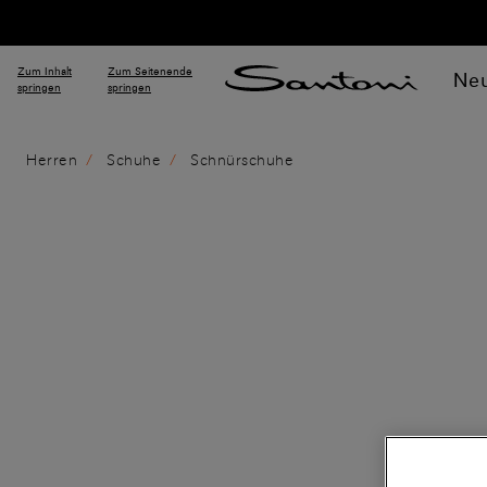
Zum Inhalt
Zum Seitenende
Neu
springen
springen
Herren
Schuhe
Schnürschuhe