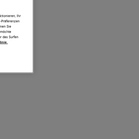
tionieren, Ihr
e-Präferenzen
nnen Sie
h möchte
r das Surfen
inie.