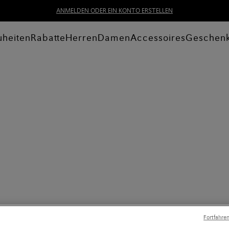
ANMELDEN ODER EIN KONTO ERSTELLEN
heiten
Rabatte
Herren
Damen
Accessoires
Geschen
Fortfahre