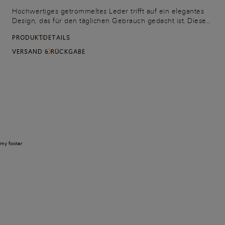
Hochwertiges getrommeltes Leder trifft auf ein elegantes
Design, das für den täglichen Gebrauch gedacht ist. Dieses
Kartenetui verfügt über ein Fach in der Mitte und drei
PRODUKTDETAILS
Fächer mit abgeschrägten Kanten auf beiden Seiten. Die
Santoni-Logoprägung auf der Vorderseite fügt eine
VERSAND & RÜCKGABE
ikonische Note hinzu, die für Persönlichkeit sorgt.
my footer