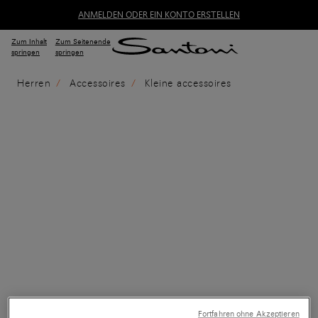
ANMELDEN ODER EIN KONTO ERSTELLEN
Zum Inhalt
Zum Seitenende
springen
springen
Herren
Accessoires
Kleine accessoires
Fortfahren ohne Akzeptieren