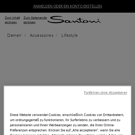
ANMELDEN ODER EIN KONTO ERSTELLEN
Zum Inhalt
Zum Seitenende
springen
springen
Damen
Accessoires
Lifestyle
Fortfahren ohne Akzeptieren
Diese Website verwendet Cookies, einschließlich Cookies von Drittanbietern,
um ordnungsgemäß zu funktionieren, Ihr Surferlebnis zu verbessern und zu
personalisieren und Ihnen Werbeanzeigen zu senden, die Ihren Online-
Präferenzen entsprechen. Klicken Sie auf „Alle akzeptieren“, wenn Sie alle