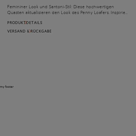
Femininer Look und Santoni-Stil: Diese hochwertigen
Quasten aktualisieren den Look des Penny Loafers. Inspiriert
von der Blütenpracht in der Natur sind sie aus edlen
PRODUKTDETAILS
Materialien gefertigt, die von Meisterhandwerkern gekonnt
verarbeitet werden – kleine Meisterwerke voller Charme,
VERSAND & RÜCKGABE
die den Schuh mit einer anmutigen Note betonen.
my footer