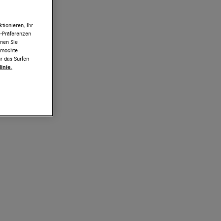
tionieren, Ihr
e-Präferenzen
nnen Sie
h möchte
r das Surfen
inie.