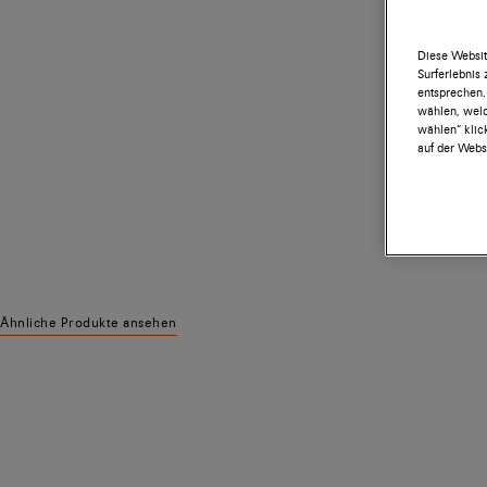
Diese Websit
Surferlebnis
entsprechen.
wählen, welc
wählen“ klic
auf der Websi
Ähnliche Produkte ansehen