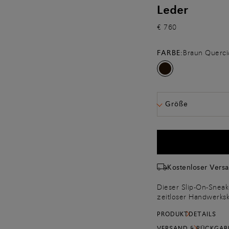
Leder
€ 760
FARBE:
Braun Querci
Größe
Kostenloser Vers
Dieser Slip-On-Sneak
zeitloser Handwerksk
hochwertigem Nube-Le
PRODUKTDETAILS
handgefertigte „Velat
Nuancierung verleiht
VERSAND & RÜCKGAB