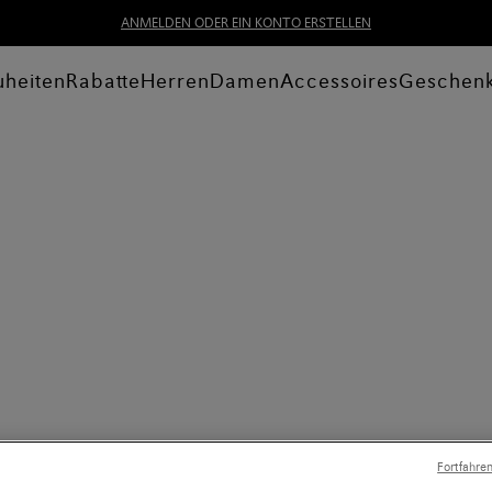
ANMELDEN ODER EIN KONTO ERSTELLEN
heiten
Rabatte
Herren
Damen
Accessoires
Geschen
Fortfahre