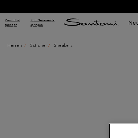
Zum Inhalt
Zum Seitenende
Neu
springen
springen
Herren
Schuhe
Sneakers