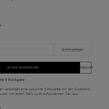
a
Größenleitfaden
IN DEN WARENKORB
WISHLIST
and & Rückgabe
er verbindet eine schlichte Silhouette mit der Exzellenz
unst, um jeden Daily Look aufzuwerten. Der aus
der gefertigte Schuh weist die ikonische,
ura“ auf, die der Farbe Tiefe und eine schöne
 und die handwerkliche Ästhetik unterstreicht. Der
E