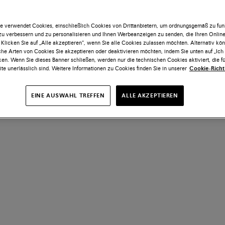
e verwendet Cookies, einschließlich Cookies von Drittanbietern, um ordnungsgemäß zu funk
 zu verbessern und zu personalisieren und Ihnen Werbeanzeigen zu senden, die Ihren Onlin
 Klicken Sie auf „Alle akzeptieren“, wenn Sie alle Cookies zulassen möchten. Alternativ kö
he Arten von Cookies Sie akzeptieren oder deaktivieren möchten, indem Sie unten auf „Ic
ken. Wenn Sie dieses Banner schließen, werden nur die technischen Cookies aktiviert, die fü
te unerlässlich sind. Weitere Informationen zu Cookies finden Sie in unserer
Cookie-Richtl
EINE AUSWAHL TREFFEN
ALLE AKZEPTIEREN