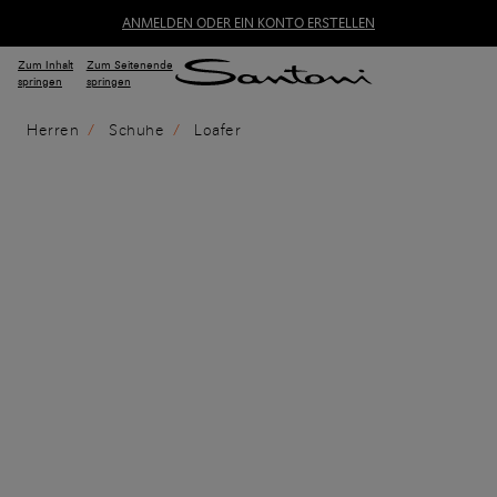
ANMELDEN ODER EIN KONTO ERSTELLEN
Zum Inhalt
Zum Seitenende
springen
springen
Herren
Schuhe
Loafer