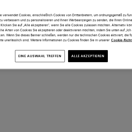
e verwendet Cookies, einschließlich Cookies von Drittanbietern, um ordnungsgemäß zu funk
 zu verbessern und zu personalisieren und Ihnen Werbeanzeigen zu senden, die Ihren Onlin
 Klicken Sie auf „Alle akzeptieren“, wenn Sie alle Cookies zulassen möchten. Alternativ kö
he Arten von Cookies Sie akzeptieren oder deaktivieren möchten, indem Sie unten auf „Ic
ken. Wenn Sie dieses Banner schließen, werden nur die technischen Cookies aktiviert, die fü
te unerlässlich sind. Weitere Informationen zu Cookies finden Sie in unserer
Cookie-Richtl
EINE AUSWAHL TREFFEN
ALLE AKZEPTIEREN