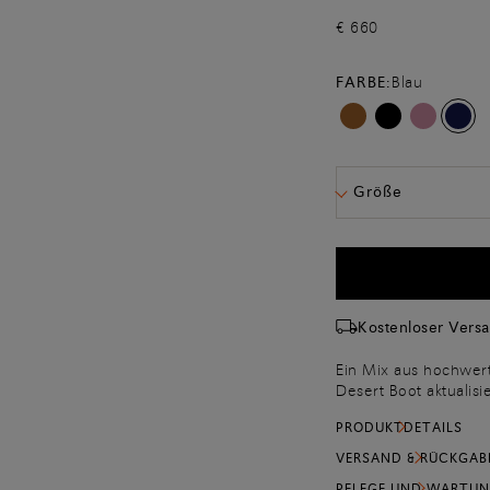
€ 660
FARBE:
Blau
Größe
Kostenloser Vers
Ein Mix aus hochwert
Desert Boot aktualisi
Freizeit oder bei in
PRODUKTDETAILS
Damenschuh aus fein 
den ganzen Tag über
VERSAND & RÜCKGAB
Gummi-Laufsohle schl
PFLEGE UND WARTU