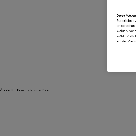
Diese Websit
Surferlebnis
entsprechen.
wählen, welc
wählen“ klic
auf der Websi
Ähnliche Produkte ansehen