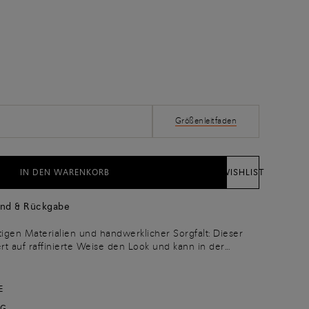
Größenleitfaden
IN DEN WARENKORB
WISHLIST
and & Rückgabe
igen Materialien und handwerklicher Sorgfalt: Dieser
ert auf raffinierte Weise den Look und kann in der
formellen Terminen in der Stadt getragen werden. Der
strukturiertem Wildleder hat eine flexible Machart, die
 auf natürliche Weise den Bewegungen folgt. Die
E
ießt mit der Laufsohle in Arancio Santoni ab, dem
NG