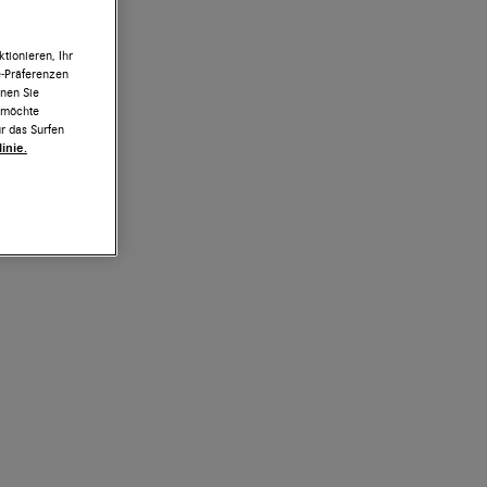
tionieren, Ihr
e-Präferenzen
nnen Sie
h möchte
r das Surfen
inie.