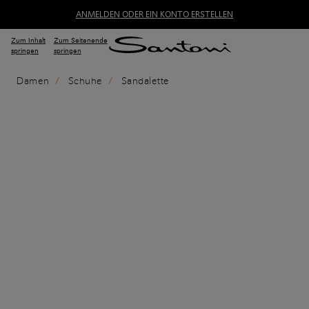
ANMELDEN ODER EIN KONTO ERSTELLEN
Zum Inhalt
Zum Seitenende
springen
springen
Damen
Schuhe
Sandalette