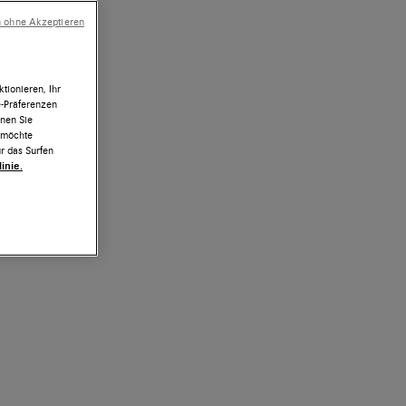
n ohne Akzeptieren
tionieren, Ihr
e-Präferenzen
nnen Sie
h möchte
r das Surfen
inie.