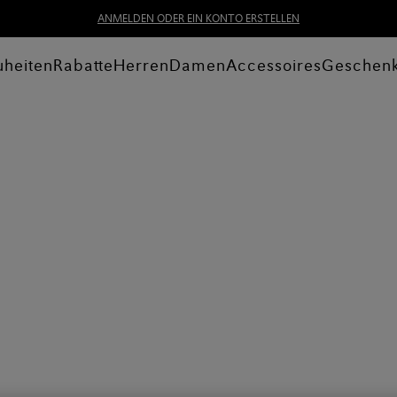
ANMELDEN ODER EIN KONTO ERSTELLEN
heiten
Rabatte
Herren
Damen
Accessoires
Geschen