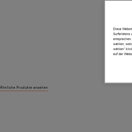
Diese Websit
Surferlebnis
entsprechen.
wählen, welc
wählen“ klic
auf der Websi
Ähnliche Produkte ansehen