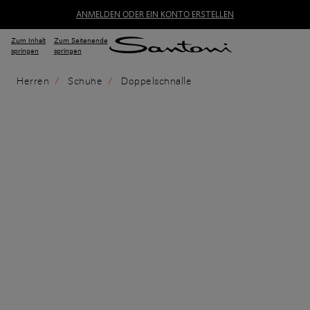
ANMELDEN ODER EIN KONTO ERSTELLEN
Zum Inhalt
Zum Seitenende
springen
springen
Herren
Schuhe
Doppelschnalle