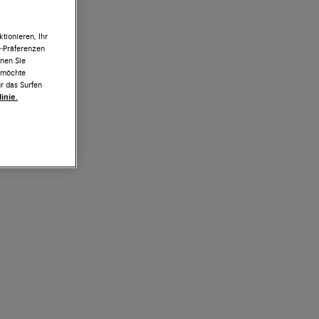
tionieren, Ihr
e-Präferenzen
nnen Sie
h möchte
r das Surfen
inie.