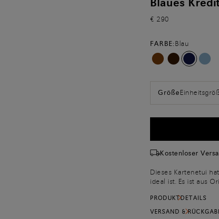
Blaues Kredi
€ 290
FARBE:
Blau
Einheitsgrö
Größe
Kostenloser Vers
Dieses Kartenetui ha
ideal ist. Es ist aus 
seiner reinsten und 
PRODUKTDETAILS
Beschichtungen auskom
Farbnuancierungen, w
VERSAND & RÜCKGAB
abgeschrägten Kanten