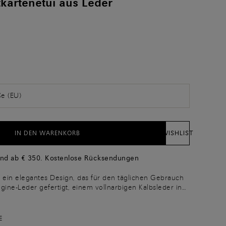
tkartenetui aus Leder
ße (EU)
IN DEN WARENKORB
WISHLIST
and ab € 350. Kostenlose Rücksendungen
t ein elegantes Design, das für den täglichen Gebrauch
Origine-Leder gefertigt, einem vollnarbigen Kalbsleder in
natürlichsten Form, das ohne Pigmente oder
mt. Die handgefertigte „Velatura“ sorgt für raffinierte
ährend die mittige Tasche und drei Fächer mit
E
 auf beiden Seiten die Funktionalität des Accessoires