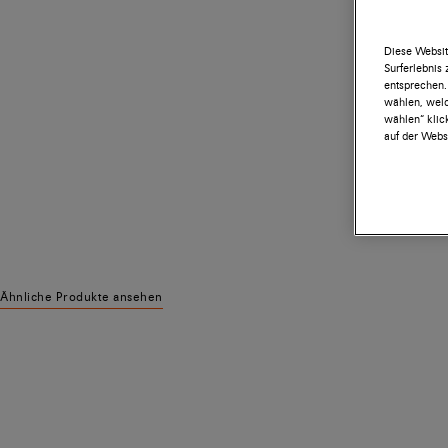
Diese Websit
Surferlebnis
entsprechen.
wählen, welc
wählen“ klic
auf der Websi
Ähnliche Produkte ansehen