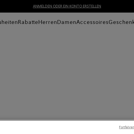
ANMELDEN ODER EIN KONTO ERSTELLEN
heiten
Rabatte
Herren
Damen
Accessoires
Geschen
Fortfahre