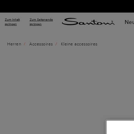
Zum Inhalt
Zum Seitenende
Neu
springen
springen
Herren
Accessoires
Kleine accessoires