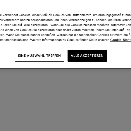
e verwendet Cookies, einschließlich Cookies von Drittanbietern, um ordnungsgemäß zu funk
 zu verbessern und zu personalisieren und Ihnen Werbeanzeigen zu senden, die Ihren Onlin
 Klicken Sie auf „Alle akzeptieren“, wenn Sie alle Cookies zulassen möchten. Alternativ kö
he Arten von Cookies Sie akzeptieren oder deaktivieren möchten, indem Sie unten auf „Ic
ken. Wenn Sie dieses Banner schließen, werden nur die technischen Cookies aktiviert, die fü
te unerlässlich sind. Weitere Informationen zu Cookies finden Sie in unserer
Cookie-Richtl
EINE AUSWAHL TREFFEN
ALLE AKZEPTIEREN