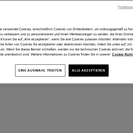
Fortfahre
e verwendet Cookies, einschließlich Cookies von Drittanbietern, um ordnungsgemäß zu funk
 zu verbessern und zu personalisieren und Ihnen Werbeanzeigen zu senden, die Ihren Onlin
 Klicken Sie auf „Alle akzeptieren“, wenn Sie alle Cookies zulassen möchten. Alternativ kö
he Arten von Cookies Sie akzeptieren oder deaktivieren möchten, indem Sie unten auf „Ic
ken. Wenn Sie dieses Banner schließen, werden nur die technischen Cookies aktiviert, die fü
te unerlässlich sind. Weitere Informationen zu Cookies finden Sie in unserer
Cookie-Richtl
EINE AUSWAHL TREFFEN
ALLE AKZEPTIEREN