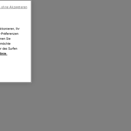
n ohne Akzeptieren
tionieren, Ihr
e-Präferenzen
nnen Sie
h möchte
r das Surfen
inie.