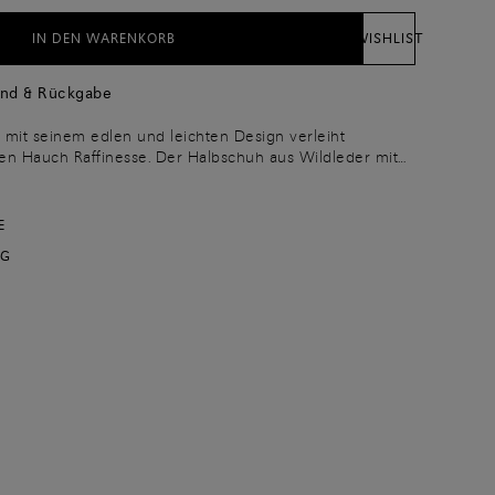
IN DEN WARENKORB
WISHLIST
and & Rückgabe
 mit seinem edlen und leichten Design verleiht
inen Hauch Raffinesse. Der Halbschuh aus Wildleder mit
ingt Santonis Berufung für Schönheit und Hochwertigkeit
eiße Gummi-Laufsohle weist an der Außenseite ein
, das vom Design unseres ikonischen Doppel-Monkstraps
E
NG