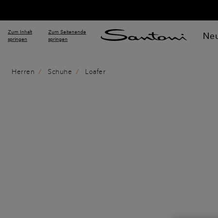
Zum Inhalt
Zum Seitenende
Neu
springen
springen
Herren
Schuhe
Loafer