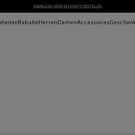
ANMELDEN ODER EIN KONTO ERSTELLEN
heiten
Rabatte
Herren
Damen
Accessoires
Geschen