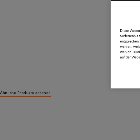
Diese Websit
Surferlebnis
entsprechen.
wählen, welc
wählen“ klic
auf der Websi
Ähnliche Produkte ansehen