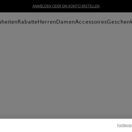
ANMELDEN ODER EIN KONTO ERSTELLEN
heiten
Rabatte
Herren
Damen
Accessoires
Geschen
Fortfahre