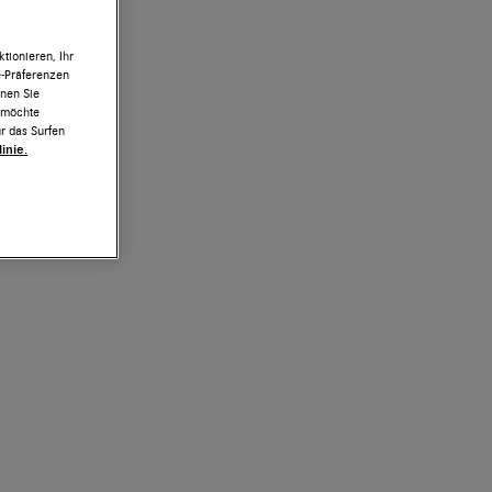
tionieren, Ihr
e-Präferenzen
nnen Sie
h möchte
r das Surfen
inie.