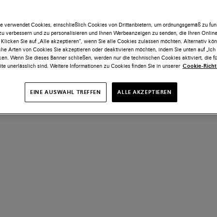
e verwendet Cookies, einschließlich Cookies von Drittanbietern, um ordnungsgemäß zu funk
 zu verbessern und zu personalisieren und Ihnen Werbeanzeigen zu senden, die Ihren Onlin
 Klicken Sie auf „Alle akzeptieren“, wenn Sie alle Cookies zulassen möchten. Alternativ kö
he Arten von Cookies Sie akzeptieren oder deaktivieren möchten, indem Sie unten auf „Ic
ken. Wenn Sie dieses Banner schließen, werden nur die technischen Cookies aktiviert, die fü
te unerlässlich sind. Weitere Informationen zu Cookies finden Sie in unserer
Cookie-Richtl
EINE AUSWAHL TREFFEN
ALLE AKZEPTIEREN