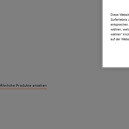
Diese Websit
Surferlebnis
entsprechen.
wählen, welc
wählen“ klic
auf der Websi
Ähnliche Produkte ansehen