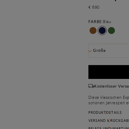
€ 690
FARBE:
Blau
Größe
Kostenloser Vers
Diese klassischen Esp
schönen Jahreszeit e
Leichtigkeit des Loaf
PRODUKTDETAILS
Passform, die sich d
Seta-Wildleder in sei
VERSAND & RÜCKGAB
einzigartiges, nuanci
PFLEGE UND WARTU