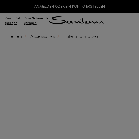
ANMELDEN ODER EIN KONTO ERSTELLEN
Zum Inhalt
Zum Seitenende
springen
springen
Herren
Accessoires
Hüte und mützen