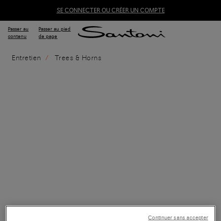
SE CONNECTER OU CRÉER UN COMPTE
Passer au
Passer au pied
contenu
de page
Entretien
Trees & Horns
Continuer sans accepter