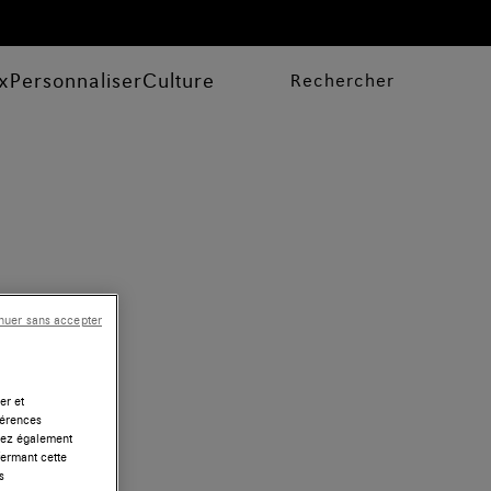
x
Personnaliser
Culture
Rechercher
nuer sans accepter
er et
férences
uvez également
fermant cette
s