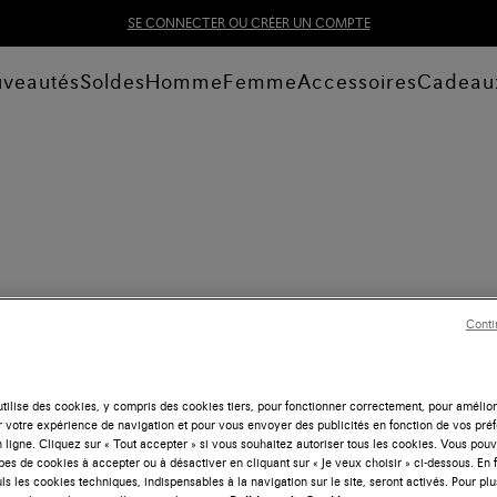
SE CONNECTER OU CRÉER UN COMPTE
veautés
Soldes
Homme
Femme
Accessoires
Cadeau
Conti
tilise des cookies, y compris des cookies tiers, pour fonctionner correctement, pour amélior
r votre expérience de navigation et pour vous envoyer des publicités en fonction de vos pré
 ligne. Cliquez sur « Tout accepter » si vous souhaitez autoriser tous les cookies. Vous po
ypes de cookies à accepter ou à désactiver en cliquant sur « Je veux choisir » ci-dessous. En 
ls les cookies techniques, indispensables à la navigation sur le site, seront activés. Pour plu