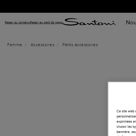
Nou
Passer au contenu
Passer au pied de page
Femme
Accessoires
Petits accessoires
Ce site web u
personnalise
exprimées en
choisir les t
bannière, seu