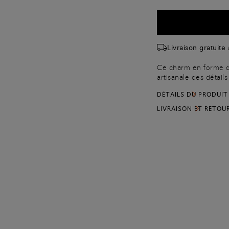
Livraison gratuite
Ce charm en forme de
artisanale des détail
Santoni. Ce modèle e
DÉTAILS DU PRODUIT
expression authentiqu
culture artisanale et
LIVRAISON ET RETOU
un petit chef-d’œuvre
porte-clé ou élément
accessoires.