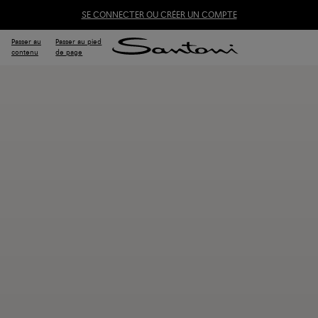
SE CONNECTER OU CRÉER UN COMPTE
Passer au
Passer au pied
contenu
de page