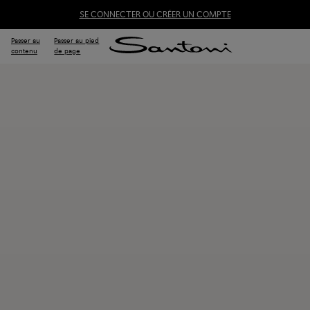
SE CONNECTER OU CRÉER UN COMPTE
Passer au
Passer au pied
contenu
de page