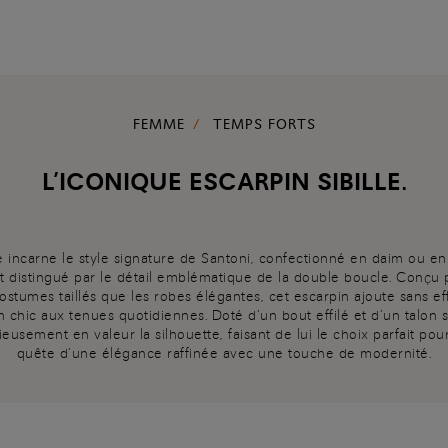
FEMME
TEMPS FORTS
L’ICONIQUE ESCARPIN SIBILLE.
le incarne le style signature de Santoni, confectionné en daim ou e
et distingué par le détail emblématique de la double boucle. Conçu
costumes taillés que les robes élégantes, cet escarpin ajoute sans e
n chic aux tenues quotidiennes. Doté d’un bout effilé et d’un talon st
ieusement en valeur la silhouette, faisant de lui le choix parfait p
quête d’une élégance raffinée avec une touche de modernité.