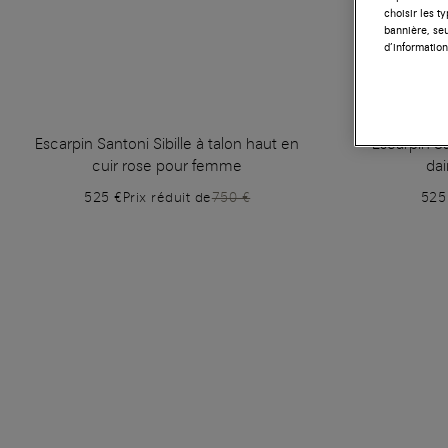
choisir les t
bannière, seu
d’information
Escarpin Santoni Sibille à talon haut en
Escarpin Sa
cuir rose pour femme
da
525 €
Prix réduit de
750 €
525