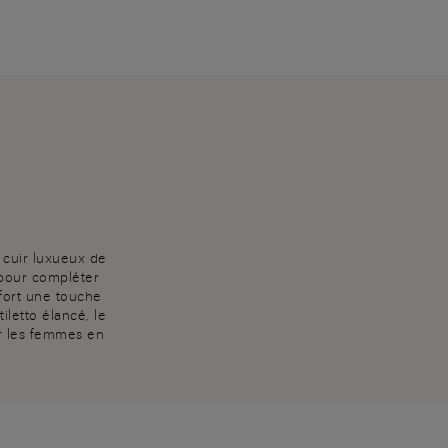
n cuir luxueux de
 pour compléter
ffort une touche
iletto élancé, le
our les femmes en