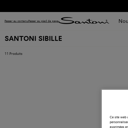
Nou
Passer au contenu
Passer au pied de page
SANTONI SIBILLE
11
Produits
Ce site web u
personnalise
exprimées en