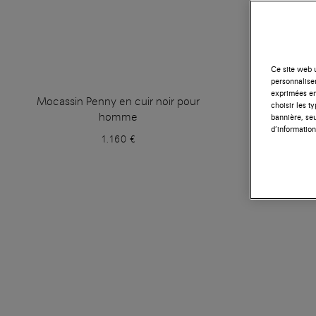
Ce site web u
personnalise
exprimées en
Mocassin Penny en cuir noir pour
Mocassin
choisir les t
homme
bannière, seu
d’information
1.160 €