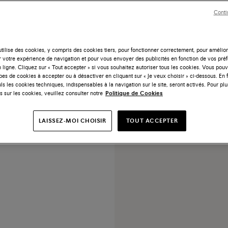
Conti
tilise des cookies, y compris des cookies tiers, pour fonctionner correctement, pour amélior
r votre expérience de navigation et pour vous envoyer des publicités en fonction de vos pré
 ligne. Cliquez sur « Tout accepter » si vous souhaitez autoriser tous les cookies. Vous po
 Penny en cuir bleu pour
ypes de cookies à accepter ou à désactiver en cliquant sur « Je veux choisir » ci-dessous. En 
homme
ls les cookies techniques, indispensables à la navigation sur le site, seront activés. Pour plu
s sur les cookies, veuillez consulter notre
Politique de Cookies
1.160 €
LAISSEZ-MOI CHOISIR
TOUT ACCEPTER