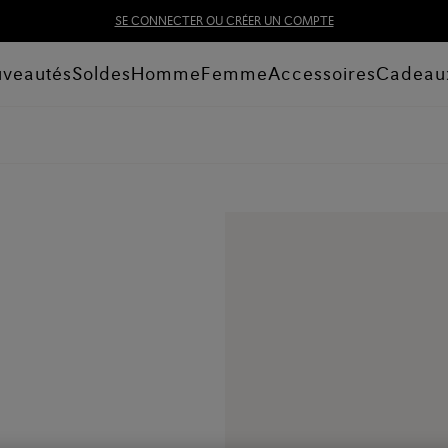
SE CONNECTER OU CRÉER UN COMPTE
veautés
Soldes
Homme
Femme
Accessoires
Cadeau