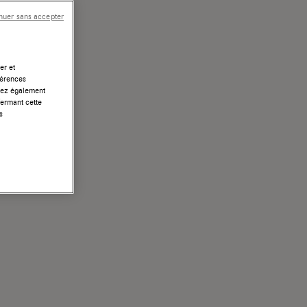
nuer sans accepter
er et
férences
uvez également
fermant cette
s