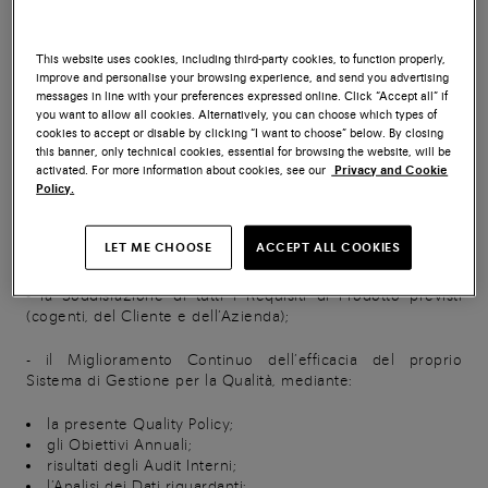
fondamentale, che caratterizza tutti i processi e le funzioni
dell’Azienda, ed è alla base della strategia aziendale, volta a
soddisfare anche le richieste dei clienti più esigenti. La
This website uses cookies, including third-party cookies, to function properly,
Quality Policy riflette, quindi, l’attitudine di Santoni a
improve and personalise your browsing experience, and send you advertising
perseguire l’eccellenza qualitativa lungo tutta la catena del
messages in line with your preferences expressed online. Click “Accept all” if
valore e risponde ai requisiti degli standard di qualità ISO
you want to allow all cookies. Alternatively, you can choose which types of
9001.
cookies to accept or disable by clicking “I want to choose” below. By closing
this banner, only technical cookies, essential for browsing the website, will be
Il presente documento ufficializza, in estrema sintesi,
activated. For more information about cookies, see our
Privacy and Cookie
Policy.
l’impegno dell’Azienda a soddisfare tutte le esigenze
applicabili, mediante il rispetto dei principi guida ed il
perseguimento degli obiettivi strategici aziendali, volti a
LET ME CHOOSE
ACCEPT ALL COOKIES
garantire:
- la Soddisfazione di tutti i Requisiti di Prodotto previsti
(cogenti, del Cliente e dell’Azienda);
- il Miglioramento Continuo dell’efficacia del proprio
Sistema di Gestione per la Qualità, mediante:
la presente Quality Policy;
gli Obiettivi Annuali;
risultati degli Audit Interni;
l’Analisi dei Dati riguardanti: