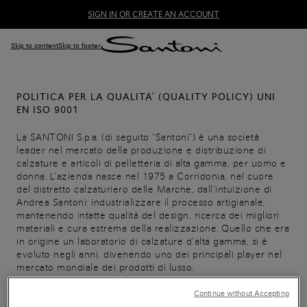
SIGN IN OR CREATE AN ACCOUNT
Skip to content
Skip to footer
POLITICA PER LA QUALITA' (QUALITY POLICY) UNI
EN ISO 9001
La SANTONI S.p.a. (di seguito “Santoni”) è una società
leader nel mercato della produzione e distribuzione di
calzature e articoli di pelletteria di alta gamma, per uomo e
donna. L’azienda nasce nel 1975 a Corridonia, nel cuore
del distretto calzaturiero delle Marche, dall’intuizione di
Andrea Santoni: industrializzare il processo artigianale,
mantenendo intatte qualità del design, ricerca dei migliori
materiali e cura estrema della realizzazione. Quello che era
in origine un laboratorio di calzature d’alta gamma, si è
evoluto negli anni, divenendo uno dei principali player nel
mercato mondiale dei prodotti di lusso.
Continue without Accepting
La Qualità è da sempre per Santoni un valore